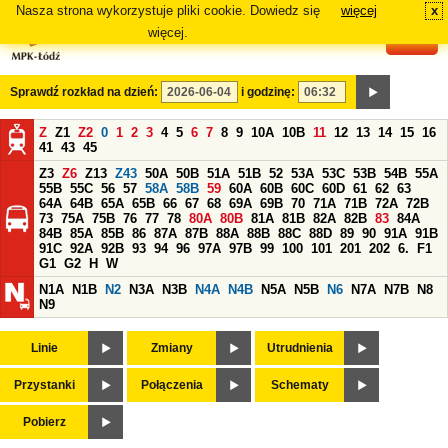
Nasza strona wykorzystuje pliki cookie. Dowiedz się
więcej
x
#
więcej.
Sprawdź rozkład na dzień:
i godzinę:
Z
Z1
Z2
0
1
2
3
4
5
6
7
8
9
10A
10B
11
12
13
14
15
16
41
43
45
Z3
Z6
Z13
Z43
50A
50B
51A
51B
52
53A
53C
53B
54B
55A
55B
55C
56
57
58A
58B
59
60A
60B
60C
60D
61
62
63
64A
64B
65A
65B
66
67
68
69A
69B
70
71A
71B
72A
72B
73
75A
75B
76
77
78
80A
80B
81A
81B
82A
82B
83
84A
84B
85A
85B
86
87A
87B
88A
88B
88C
88D
89
90
91A
91B
91C
92A
92B
93
94
96
97A
97B
99
100
101
201
202
6.
F1
G1
G2
H
W
N1A
N1B
N2
N3A
N3B
N4A
N4B
N5A
N5B
N6
N7A
N7B
N8
N9
Linie
Zmiany
Utrudnienia
Przystanki
Połączenia
Schematy
Pobierz