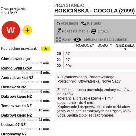
PRZYSTANEK:
Czas przejazdu
ROKICIŃSKA - GOGOLA (2099)
dla:
18:17
Przesiadki
Kierunki
W
Pokaż na mapie
Drukuj
ikony
Tabliczka jak na przystanku
ROBOCZY
SOBOTY
NIEDZIELA
Poprzednie przystanki
20
57
Chmielowskiego
21
27
Dojeżdża w:
3 min.
22
09x
Rondo Sybiraków
Dojeżdża w:
5 min.
x - Broniewskiego, Paderewskiego,
Andrzejewskiej NŻ
Politechniki, Obywatelską, Nowe Sady
Dojeżdża w:
7 min.
Dostawcza NŻ
Zakłócenia ruchu powodują zmiany czasów
Dojeżdża w:
8 min.
odjazdów
Dąbrowskiego NŻ
Tolerancja: przyspieszenie - 1 min.
Dojeżdża w:
9 min.
opóźnienie - do 4 min.
Tomaszowska NŻ
Kopiowanie i rozpowszechnianie rozkładów
Dojeżdża w:
10 min.
jazdy w celach zarobkowych bez zgody MPK
Dąbrowskiego NŻ
Łódź Spółka z o.o jest zabronione.
Dojeżdża w:
11 min.
Lodowa 97 NŻ
Dojeżdża w:
12 min.
Ordonówny NŻ