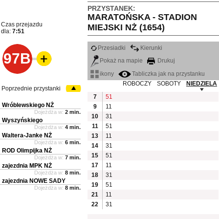
PRZYSTANEK:
MARATOŃSKA - STADION
Czas przejazdu
MIEJSKI NŻ (1654)
dla:
7:51
Przesiadki
Kierunki
97B
Pokaż na mapie
Drukuj
ikony
Tabliczka jak na przystanku
ROBOCZY
SOBOTY
NIEDZIELA
Poprzednie przystanki
7
51
Wróblewskiego NŻ
9
11
Dojeżdża w:
2 min.
10
31
Wyszyńskiego
11
51
Dojeżdża w:
4 min.
Waltera-Janke NŻ
13
11
Dojeżdża w:
6 min.
14
31
ROD Olimpijka NŻ
15
51
Dojeżdża w:
7 min.
17
11
zajezdnia MPK NŻ
Dojeżdża w:
8 min.
18
31
zajezdnia NOWE SADY
19
51
Dojeżdża w:
8 min.
21
11
22
31