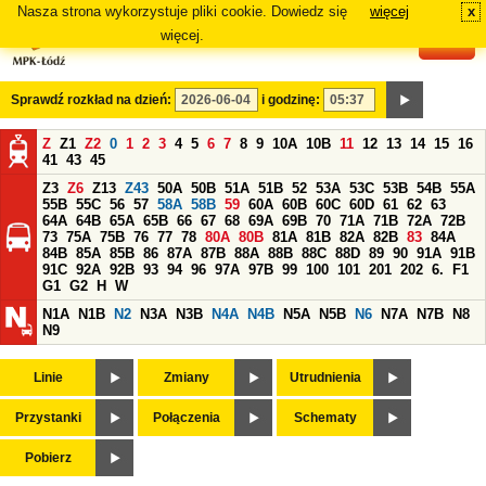
Nasza strona wykorzystuje pliki cookie. Dowiedz się
więcej
x
#
więcej.
Sprawdź rozkład na dzień:
i godzinę:
Z
Z1
Z2
0
1
2
3
4
5
6
7
8
9
10A
10B
11
12
13
14
15
16
41
43
45
Z3
Z6
Z13
Z43
50A
50B
51A
51B
52
53A
53C
53B
54B
55A
55B
55C
56
57
58A
58B
59
60A
60B
60C
60D
61
62
63
64A
64B
65A
65B
66
67
68
69A
69B
70
71A
71B
72A
72B
73
75A
75B
76
77
78
80A
80B
81A
81B
82A
82B
83
84A
84B
85A
85B
86
87A
87B
88A
88B
88C
88D
89
90
91A
91B
91C
92A
92B
93
94
96
97A
97B
99
100
101
201
202
6.
F1
G1
G2
H
W
N1A
N1B
N2
N3A
N3B
N4A
N4B
N5A
N5B
N6
N7A
N7B
N8
N9
Linie
Zmiany
Utrudnienia
Przystanki
Połączenia
Schematy
Pobierz