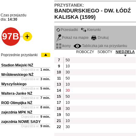
PRZYSTANEK:
BANDURSKIEGO - DW. ŁÓDŹ
Czas przejazdu
KALISKA (1599)
dla:
14:30
Przesiadki
Kierunki
97B
Pokaż na mapie
Drukuj
ikony
Tabliczka jak na przystanku
ROBOCZY
SOBOTY
NIEDZIELA
Poprzednie przystanki
7
50
Stadion Miejski NŻ
9
10
Dojeżdża w:
1 min.
10
30
Wróblewskiego NŻ
11
50
Dojeżdża w:
3 min.
Wyszyńskiego
13
10
Dojeżdża w:
5 min.
14
30
Waltera-Janke NŻ
15
50
Dojeżdża w:
7 min.
17
10
ROD Olimpijka NŻ
Dojeżdża w:
8 min.
18
30
zajezdnia MPK NŻ
19
50
Dojeżdża w:
9 min.
21
10
zajezdnia NOWE SADY
Dojeżdża w:
9 min.
22
30