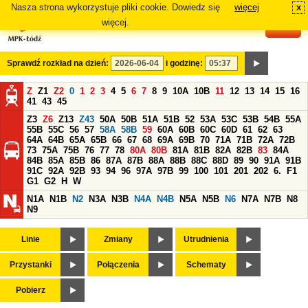
Nasza strona wykorzystuje pliki cookie. Dowiedz się
więcej
x
#
więcej.
Sprawdź rozkład na dzień:
i godzinę:
Z
Z1
Z2
0
1
2
3
4
5
6
7
8
9
10A
10B
11
12
13
14
15
16
41
43
45
Z3
Z6
Z13
Z43
50A
50B
51A
51B
52
53A
53C
53B
54B
55A
55B
55C
56
57
58A
58B
59
60A
60B
60C
60D
61
62
63
64A
64B
65A
65B
66
67
68
69A
69B
70
71A
71B
72A
72B
73
75A
75B
76
77
78
80A
80B
81A
81B
82A
82B
83
84A
84B
85A
85B
86
87A
87B
88A
88B
88C
88D
89
90
91A
91B
91C
92A
92B
93
94
96
97A
97B
99
100
101
201
202
6.
F1
G1
G2
H
W
N1A
N1B
N2
N3A
N3B
N4A
N4B
N5A
N5B
N6
N7A
N7B
N8
N9
Linie
Zmiany
Utrudnienia
Przystanki
Połączenia
Schematy
Pobierz