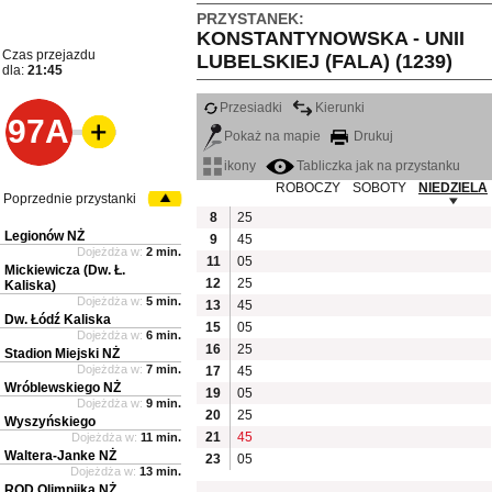
PRZYSTANEK:
KONSTANTYNOWSKA - UNII
Czas przejazdu
LUBELSKIEJ (FALA) (1239)
dla:
21:45
Przesiadki
Kierunki
97A
Pokaż na mapie
Drukuj
ikony
Tabliczka jak na przystanku
ROBOCZY
SOBOTY
NIEDZIELA
Poprzednie przystanki
8
25
Legionów NŻ
9
45
Dojeżdża w:
2 min.
11
05
Mickiewicza (Dw. Ł.
12
25
Kaliska)
Dojeżdża w:
5 min.
13
45
Dw. Łódź Kaliska
15
05
Dojeżdża w:
6 min.
16
25
Stadion Miejski NŻ
Dojeżdża w:
7 min.
17
45
Wróblewskiego NŻ
19
05
Dojeżdża w:
9 min.
20
25
Wyszyńskiego
21
45
Dojeżdża w:
11 min.
Waltera-Janke NŻ
23
05
Dojeżdża w:
13 min.
ROD Olimpijka NŻ