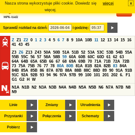
Nasza strona wykorzystuje pliki cookie. Dowiedz się
więcej
x
#
więcej.
Sprawdź rozkład na dzień:
i godzinę:
Z
Z1
Z2
0
1
2
3
4
5
6
7
8
9
10A
10B
11
12
13
14
15
16
41
43
45
Z3
Z6
Z13
Z43
50A
50B
51A
51B
52
53A
53C
53B
54B
55A
55B
55C
56
57
58A
58B
59
60A
60B
60C
60D
61
62
63
64A
64B
65A
65B
66
67
68
69A
69B
70
71A
71B
72A
72B
73
75A
75B
76
77
78
80A
80B
81A
81B
82A
82B
83
84A
84B
85A
85B
86
87A
87B
88A
88B
88C
88D
89
90
91A
91B
91C
92A
92B
93
94
96
97A
97B
99
100
101
201
202
6.
F1
G1
G2
H
W
N1A
N1B
N2
N3A
N3B
N4A
N4B
N5A
N5B
N6
N7A
N7B
N8
N9
Linie
Zmiany
Utrudnienia
Przystanki
Połączenia
Schematy
Pobierz