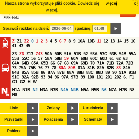
Nasza strona wykorzystuje pliki cookie. Dowiedz się
więcej
x
#
więcej.
Sprawdź rozkład na dzień:
i godzinę:
Z
Z1
Z2
0
1
2
3
4
5
6
7
8
9
10A
10B
11
12
13
14
15
16
41
43
45
Z3
Z6
Z13
Z43
50A
50B
51A
51B
52
53A
53C
53B
54B
55A
55B
55C
56
57
58A
58B
59
60A
60B
60C
60D
61
62
63
64A
64B
65A
65B
66
67
68
69A
69B
70
71A
71B
72A
72B
73
75A
75B
76
77
78
80A
80B
81A
81B
82A
82B
83
84A
84B
85A
85B
86
87A
87B
88A
88B
88C
88D
89
90
91A
91B
91C
92A
92B
93
94
96
97A
97B
99
100
101
201
202
6.
F1
G1
G2
H
W
N1A
N1B
N2
N3A
N3B
N4A
N4B
N5A
N5B
N6
N7A
N7B
N8
N9
Linie
Zmiany
Utrudnienia
Przystanki
Połączenia
Schematy
Pobierz