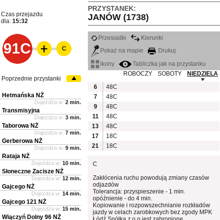
PRZYSTANEK:
Czas przejazdu
JANÓW (1738)
dla:
15:32
Przesiadki
Kierunki
91C
C
Pokaż na mapie
Drukuj
ikony
Tabliczka jak na przystanku
ROBOCZY
SOBOTY
NIEDZIELA
Poprzednie przystanki
6
48C
Hetmańska NŻ
7
48C
Dojeżdża w:
2 min.
9
48C
Transmisyjna
11
48C
Dojeżdża w:
3 min.
Taborowa NŻ
13
48C
Dojeżdża w:
7 min.
17
18C
Gerberowa NŻ
21
18C
Dojeżdża w:
9 min.
Rataja NŻ
Dojeżdża w:
10 min.
C
Słoneczne Zacisze NŻ
Zakłócenia ruchu powodują zmiany czasów
Dojeżdża w:
12 min.
odjazdów
Gajcego NŻ
Tolerancja: przyspieszenie - 1 min.
Dojeżdża w:
14 min.
opóźnienie - do 4 min.
Gajcego 121 NŻ
Kopiowanie i rozpowszechnianie rozkładów
Dojeżdża w:
15 min.
jazdy w celach zarobkowych bez zgody MPK
Wiączyń Dolny 96 NŻ
Łódź Spółka z o.o jest zabronione.