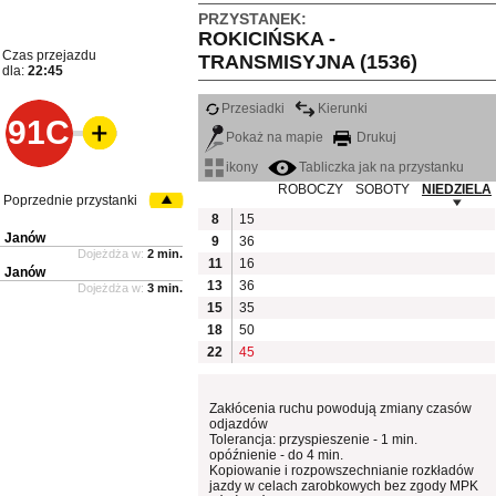
PRZYSTANEK:
ROKICIŃSKA -
Czas przejazdu
TRANSMISYJNA (1536)
dla:
22:45
Przesiadki
Kierunki
91C
Pokaż na mapie
Drukuj
ikony
Tabliczka jak na przystanku
ROBOCZY
SOBOTY
NIEDZIELA
Poprzednie przystanki
8
15
Janów
9
36
Dojeżdża w:
2 min.
11
16
Janów
13
36
Dojeżdża w:
3 min.
15
35
18
50
22
45
Zakłócenia ruchu powodują zmiany czasów
odjazdów
Tolerancja: przyspieszenie - 1 min.
opóźnienie - do 4 min.
Kopiowanie i rozpowszechnianie rozkładów
jazdy w celach zarobkowych bez zgody MPK