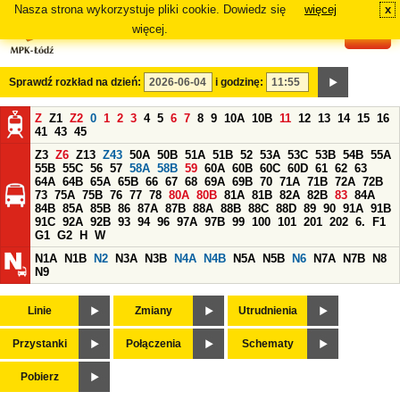
Nasza strona wykorzystuje pliki cookie. Dowiedz się
więcej
x
#
więcej.
Sprawdź rozkład na dzień:
i godzinę:
Z
Z1
Z2
0
1
2
3
4
5
6
7
8
9
10A
10B
11
12
13
14
15
16
41
43
45
Z3
Z6
Z13
Z43
50A
50B
51A
51B
52
53A
53C
53B
54B
55A
55B
55C
56
57
58A
58B
59
60A
60B
60C
60D
61
62
63
64A
64B
65A
65B
66
67
68
69A
69B
70
71A
71B
72A
72B
73
75A
75B
76
77
78
80A
80B
81A
81B
82A
82B
83
84A
84B
85A
85B
86
87A
87B
88A
88B
88C
88D
89
90
91A
91B
91C
92A
92B
93
94
96
97A
97B
99
100
101
201
202
6.
F1
G1
G2
H
W
N1A
N1B
N2
N3A
N3B
N4A
N4B
N5A
N5B
N6
N7A
N7B
N8
N9
Linie
Zmiany
Utrudnienia
Przystanki
Połączenia
Schematy
Pobierz