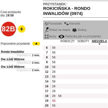
PRZYSTANEK:
ROKICIŃSKA - RONDO
Czas przejazdu
INWALIDÓW (0974)
dla:
19:58
Przesiadki
Kierunki
82B
Pokaż na mapie
Drukuj
ikony
Tabliczka jak na przystanku
ROBOCZY
SOBOTY
NIEDZIELA
Poprzednie przystanki
6
58
Rondo Inwalidów
7
58
Dojeżdża w:
1 min.
8
58
Dw. Łódź Widzew
9
58
Dojeżdża w:
2 min.
Dw. Łódź Widzew
10
58
Dojeżdża w:
2 min.
12
28
13
58
14
58
16
28
17
28
18
28
58
19
58
20
58