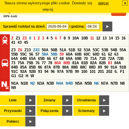
Nasza strona wykorzystuje pliki cookie. Dowiedz się
więcej
x
#
więcej.
Sprawdź rozkład na dzień:
i godzinę:
Z
Z1
Z2
0
1
2
3
4
5
6
7
8
9
10A
10B
11
12
13
14
15
16
41
43
45
Z3
Z6
Z13
Z43
50A
50B
51A
51B
52
53A
53C
53B
54B
55A
55B
55C
56
57
58A
58B
59
60A
60B
60C
60D
61
62
63
64A
64B
65A
65B
66
67
68
69A
69B
70
71A
71B
72A
72B
73
75A
75B
76
77
78
80A
80B
81A
81B
82A
82B
83
84A
84B
85A
85B
86
87A
87B
88A
88B
88C
88D
89
90
91A
91B
91C
92A
92B
93
94
96
97A
97B
99
100
101
201
202
6.
F1
G1
G2
H
W
N1A
N1B
N2
N3A
N3B
N4A
N4B
N5A
N5B
N6
N7A
N7B
N8
N9
Linie
Zmiany
Utrudnienia
Przystanki
Połączenia
Schematy
Pobierz