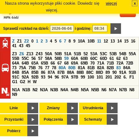
Nasza strona wykorzystuje pliki cookie. Dowiedz się
więcej
x
#
więcej.
Sprawdź rozkład na dzień:
i godzinę:
Z
Z1
Z2
0
1
2
3
4
5
6
7
8
9
10A
10B
11
12
13
14
15
16
41
43
45
Z3
Z6
Z13
Z43
50A
50B
51A
51B
52
53A
53C
53B
54B
55A
55B
55C
56
57
58A
58B
59
60A
60B
60C
60D
61
62
63
64A
64B
65A
65B
66
67
68
69A
69B
70
71A
71B
72A
72B
73
75A
75B
76
77
78
80A
80B
81A
81B
82A
82B
83
84A
84B
85A
85B
86
87A
87B
88A
88B
88C
88D
89
90
91A
91B
91C
92A
92B
93
94
96
97A
97B
99
100
101
201
202
6.
F1
G1
G2
H
W
N1A
N1B
N2
N3A
N3B
N4A
N4B
N5A
N5B
N6
N7A
N7B
N8
N9
Linie
Zmiany
Utrudnienia
Przystanki
Połączenia
Schematy
Pobierz