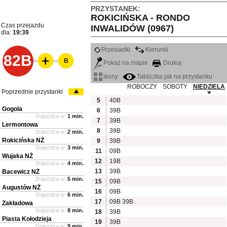
PRZYSTANEK:
ROKICIŃSKA - RONDO
Czas przejazdu
INWALIDÓW (0967)
dla:
19:39
Przesiadki
Kierunki
82B
B
Pokaż na mapie
Drukuj
ikony
Tabliczka jak na przystanku
ROBOCZY
SOBOTY
NIEDZIELA
Poprzednie przystanki
5
40B
Gogola
6
39B
Dojeżdża w:
1 min.
7
39B
Lermontowa
8
39B
Dojeżdża w:
2 min.
Rokicińska NŻ
9
39B
Dojeżdża w:
3 min.
11
09B
Wujaka NŻ
12
19B
Dojeżdża w:
4 min.
13
39B
Bacewicz NŻ
Dojeżdża w:
5 min.
15
09B
Augustów NŻ
16
09B
Dojeżdża w:
6 min.
17
09B
39B
Zakładowa
Dojeżdża w:
8 min.
18
39B
Piasta Kołodzieja
19
39B
Dojeżdża w:
9 min.