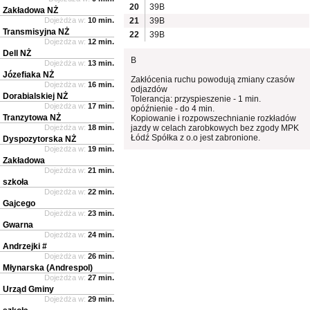
20
39B
Zakładowa NŻ
Dojeżdża w:
10 min.
21
39B
Transmisyjna NŻ
22
39B
Dojeżdża w:
12 min.
Dell NŻ
B
Dojeżdża w:
13 min.
Józefiaka NŻ
Zakłócenia ruchu powodują zmiany czasów
Dojeżdża w:
16 min.
odjazdów
Dorabialskiej NŻ
Tolerancja: przyspieszenie - 1 min.
Dojeżdża w:
17 min.
opóźnienie - do 4 min.
Tranzytowa NŻ
Kopiowanie i rozpowszechnianie rozkładów
Dojeżdża w:
18 min.
jazdy w celach zarobkowych bez zgody MPK
Łódź Spółka z o.o jest zabronione.
Dyspozytorska NŻ
Dojeżdża w:
19 min.
Zakładowa
Dojeżdża w:
21 min.
szkoła
Dojeżdża w:
22 min.
Gajcego
Dojeżdża w:
23 min.
Gwarna
Dojeżdża w:
24 min.
Andrzejki #
Dojeżdża w:
26 min.
Młynarska (Andrespol)
Dojeżdża w:
27 min.
Urząd Gminy
Dojeżdża w:
29 min.