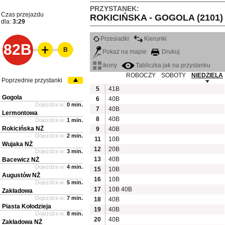
PRZYSTANEK:
Czas przejazdu
ROKICIŃSKA - GOGOLA (2101)
dla:
3:29
Przesiadki
Kierunki
82B
B
Pokaż na mapie
Drukuj
ikony
Tabliczka jak na przystanku
ROBOCZY
SOBOTY
NIEDZIELA
Poprzednie przystanki
5
41B
Gogola
6
40B
Dojeżdża w:
0 min.
7
40B
Lermontowa
8
40B
Dojeżdża w:
1 min.
Rokicińska NŻ
9
40B
Dojeżdża w:
2 min.
11
10B
Wujaka NŻ
12
20B
Dojeżdża w:
3 min.
13
40B
Bacewicz NŻ
Dojeżdża w:
4 min.
15
10B
Augustów NŻ
16
10B
Dojeżdża w:
5 min.
17
10B
40B
Zakładowa
Dojeżdża w:
7 min.
18
40B
Piasta Kołodzieja
19
40B
Dojeżdża w:
8 min.
20
40B
Zakładowa NŻ