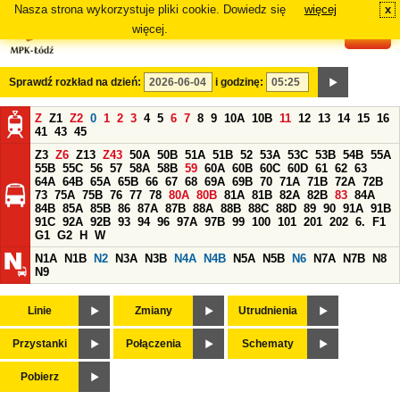
Nasza strona wykorzystuje pliki cookie. Dowiedz się
więcej
x
#
więcej.
Sprawdź rozkład na dzień:
i godzinę:
Z
Z1
Z2
0
1
2
3
4
5
6
7
8
9
10A
10B
11
12
13
14
15
16
41
43
45
Z3
Z6
Z13
Z43
50A
50B
51A
51B
52
53A
53C
53B
54B
55A
55B
55C
56
57
58A
58B
59
60A
60B
60C
60D
61
62
63
64A
64B
65A
65B
66
67
68
69A
69B
70
71A
71B
72A
72B
73
75A
75B
76
77
78
80A
80B
81A
81B
82A
82B
83
84A
84B
85A
85B
86
87A
87B
88A
88B
88C
88D
89
90
91A
91B
91C
92A
92B
93
94
96
97A
97B
99
100
101
201
202
6.
F1
G1
G2
H
W
N1A
N1B
N2
N3A
N3B
N4A
N4B
N5A
N5B
N6
N7A
N7B
N8
N9
Linie
Zmiany
Utrudnienia
Przystanki
Połączenia
Schematy
Pobierz