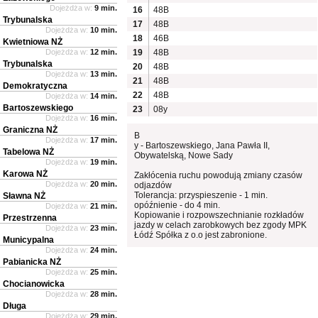
Dojeżdża w:
9 min.
16
48B
Trybunalska
17
48B
Dojeżdża w:
10 min.
18
46B
Kwietniowa NŻ
Dojeżdża w:
12 min.
19
48B
Trybunalska
20
48B
Dojeżdża w:
13 min.
21
48B
Demokratyczna
22
48B
Dojeżdża w:
14 min.
Bartoszewskiego
23
08y
Dojeżdża w:
16 min.
Graniczna NŻ
B
Dojeżdża w:
17 min.
y - Bartoszewskiego, Jana Pawła II,
Tabelowa NŻ
Obywatelską, Nowe Sady
Dojeżdża w:
19 min.
Karowa NŻ
Zakłócenia ruchu powodują zmiany czasów
Dojeżdża w:
20 min.
odjazdów
Tolerancja: przyspieszenie - 1 min.
Sławna NŻ
opóźnienie - do 4 min.
Dojeżdża w:
21 min.
Kopiowanie i rozpowszechnianie rozkładów
Przestrzenna
jazdy w celach zarobkowych bez zgody MPK
Dojeżdża w:
23 min.
Łódź Spółka z o.o jest zabronione.
Municypalna
Dojeżdża w:
24 min.
Pabianicka NŻ
Dojeżdża w:
25 min.
Chocianowicka
Dojeżdża w:
28 min.
Długa
Dojeżdża w:
29 min.