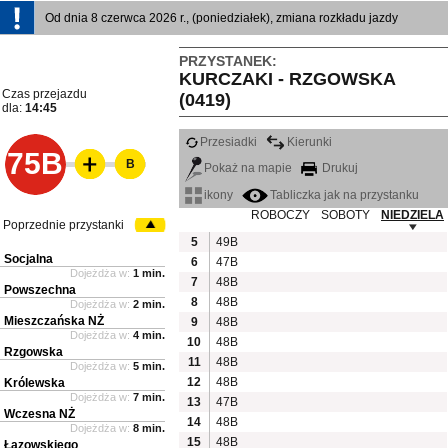
Od dnia 8 czerwca 2026 r., (poniedziałek), zmiana rozkładu jazdy
PRZYSTANEK:
KURCZAKI - RZGOWSKA
Czas przejazdu
(0419)
dla:
14:45
Przesiadki
Kierunki
75B
B
Pokaż na mapie
Drukuj
ikony
Tabliczka jak na przystanku
ROBOCZY
SOBOTY
NIEDZIELA
Poprzednie przystanki
5
49B
Socjalna
6
47B
Dojeżdża w:
1 min.
7
48B
Powszechna
8
48B
Dojeżdża w:
2 min.
Mieszczańska NŻ
9
48B
Dojeżdża w:
4 min.
10
48B
Rzgowska
11
48B
Dojeżdża w:
5 min.
12
48B
Królewska
Dojeżdża w:
7 min.
13
47B
Wczesna NŻ
14
48B
Dojeżdża w:
8 min.
15
48B
Łazowskiego