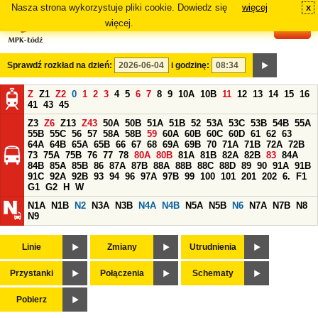
Nasza strona wykorzystuje pliki cookie. Dowiedz się
więcej
x
#
więcej.
Sprawdź rozkład na dzień:
i godzinę:
Z
Z1
Z2
0
1
2
3
4
5
6
7
8
9
10A
10B
11
12
13
14
15
16
41
43
45
Z3
Z6
Z13
Z43
50A
50B
51A
51B
52
53A
53C
53B
54B
55A
55B
55C
56
57
58A
58B
59
60A
60B
60C
60D
61
62
63
64A
64B
65A
65B
66
67
68
69A
69B
70
71A
71B
72A
72B
73
75A
75B
76
77
78
80A
80B
81A
81B
82A
82B
83
84A
84B
85A
85B
86
87A
87B
88A
88B
88C
88D
89
90
91A
91B
91C
92A
92B
93
94
96
97A
97B
99
100
101
201
202
6.
F1
G1
G2
H
W
N1A
N1B
N2
N3A
N3B
N4A
N4B
N5A
N5B
N6
N7A
N7B
N8
N9
Linie
Zmiany
Utrudnienia
Przystanki
Połączenia
Schematy
Pobierz