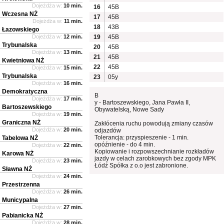
Dojeżdża w:
10 min.
16
45B
Wczesna NŻ
17
45B
Dojeżdża w:
11 min.
18
43B
Łazowskiego
Dojeżdża w:
12 min.
19
45B
Trybunalska
20
45B
Dojeżdża w:
13 min.
21
45B
Kwietniowa NŻ
22
45B
Dojeżdża w:
15 min.
Trybunalska
23
05y
Dojeżdża w:
16 min.
Demokratyczna
B
Dojeżdża w:
17 min.
y - Bartoszewskiego, Jana Pawła II,
Bartoszewskiego
Obywatelską, Nowe Sady
Dojeżdża w:
19 min.
Graniczna NŻ
Zakłócenia ruchu powodują zmiany czasów
Dojeżdża w:
20 min.
odjazdów
Tolerancja: przyspieszenie - 1 min.
Tabelowa NŻ
opóźnienie - do 4 min.
Dojeżdża w:
22 min.
Kopiowanie i rozpowszechnianie rozkładów
Karowa NŻ
jazdy w celach zarobkowych bez zgody MPK
Dojeżdża w:
23 min.
Łódź Spółka z o.o jest zabronione.
Sławna NŻ
Dojeżdża w:
24 min.
Przestrzenna
Dojeżdża w:
26 min.
Municypalna
Dojeżdża w:
27 min.
Pabianicka NŻ
Dojeżdża w:
28 min.