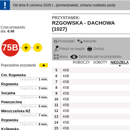
Od dnia 8 czerwca 2026 r., (poniedziałek), zmiana rozkładu jazdy
PRZYSTANEK:
RZGOWSKA - DACHOWA
Czas przejazdu
(1027)
dla:
4:46
Przesiadki
Kierunki
75B
B
Pokaż na mapie
Drukuj
ikony
Tabliczka jak na przystanku
ROBOCZY
SOBOTY
NIEDZIELA
Poprzednie przystanki
5
46B
Cm. Rzgowska
6
44B
Dojeżdża w:
1 min.
7
45B
Rzgowska
8
45B
Dojeżdża w:
3 min.
Socjalna
9
45B
Dojeżdża w:
4 min.
10
45B
Powszechna
11
45B
Dojeżdża w:
5 min.
12
45B
Mieszczańska NŻ
Dojeżdża w:
7 min.
13
44B
Rzgowska
14
45B
Dojeżdża w:
8 min.
15
45B
Królewska