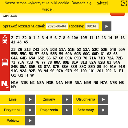
Nasza strona wykorzystuje pliki cookie. Dowiedz się
więcej
x
#
więcej.
Sprawdź rozkład na dzień:
i godzinę:
Z
Z1
Z2
0
1
2
3
4
5
6
7
8
9
10A
10B
11
12
13
14
15
16
41
43
45
Z3
Z6
Z13
Z43
50A
50B
51A
51B
52
53A
53C
53B
54B
55A
55B
55C
56
57
58A
58B
59
60A
60B
60C
60D
61
62
63
64A
64B
65A
65B
66
67
68
69A
69B
70
71A
71B
72A
72B
73
75A
75B
76
77
78
80A
80B
81A
81B
82A
82B
83
84A
84B
85A
85B
86
87A
87B
88A
88B
88C
88D
89
90
91A
91B
91C
92A
92B
93
94
96
97A
97B
99
100
101
201
202
6.
F1
G1
G2
H
W
N1A
N1B
N2
N3A
N3B
N4A
N4B
N5A
N5B
N6
N7A
N7B
N8
N9
Linie
Zmiany
Utrudnienia
Przystanki
Połączenia
Schematy
Pobierz