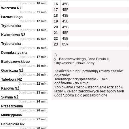
Dojeżdża w:
10 min.
16
45B
Wczesna NŻ
17
45B
Dojeżdża w:
11 min.
18
43B
Łazowskiego
Dojeżdża w:
12 min.
19
45B
Trybunalska
20
45B
Dojeżdża w:
13 min.
21
45B
Kwietniowa NŻ
22
45B
Dojeżdża w:
15 min.
Trybunalska
23
05y
Dojeżdża w:
16 min.
Demokratyczna
B
Dojeżdża w:
17 min.
y - Bartoszewskiego, Jana Pawła II,
Bartoszewskiego
Obywatelską, Nowe Sady
Dojeżdża w:
19 min.
Graniczna NŻ
Zakłócenia ruchu powodują zmiany czasów
Dojeżdża w:
20 min.
odjazdów
Tolerancja: przyspieszenie - 1 min.
Tabelowa NŻ
opóźnienie - do 4 min.
Dojeżdża w:
22 min.
Kopiowanie i rozpowszechnianie rozkładów
Karowa NŻ
jazdy w celach zarobkowych bez zgody MPK
Dojeżdża w:
23 min.
Łódź Spółka z o.o jest zabronione.
Sławna NŻ
Dojeżdża w:
24 min.
Przestrzenna
Dojeżdża w:
26 min.
Municypalna
Dojeżdża w:
27 min.
Pabianicka NŻ
Dojeżdża w:
28 min.