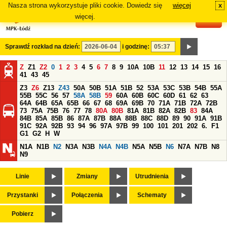
Nasza strona wykorzystuje pliki cookie. Dowiedz się
więcej
x
#
więcej.
Sprawdź rozkład na dzień:
i godzinę:
Z
Z1
Z2
0
1
2
3
4
5
6
7
8
9
10A
10B
11
12
13
14
15
16
41
43
45
Z3
Z6
Z13
Z43
50A
50B
51A
51B
52
53A
53C
53B
54B
55A
55B
55C
56
57
58A
58B
59
60A
60B
60C
60D
61
62
63
64A
64B
65A
65B
66
67
68
69A
69B
70
71A
71B
72A
72B
73
75A
75B
76
77
78
80A
80B
81A
81B
82A
82B
83
84A
84B
85A
85B
86
87A
87B
88A
88B
88C
88D
89
90
91A
91B
91C
92A
92B
93
94
96
97A
97B
99
100
101
201
202
6.
F1
G1
G2
H
W
N1A
N1B
N2
N3A
N3B
N4A
N4B
N5A
N5B
N6
N7A
N7B
N8
N9
Linie
Zmiany
Utrudnienia
Przystanki
Połączenia
Schematy
Pobierz