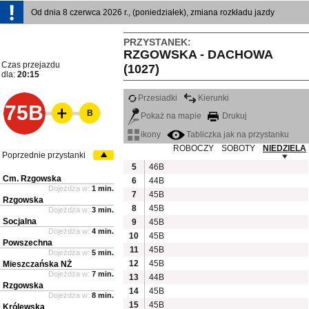
Od dnia 8 czerwca 2026 r., (poniedziałek), zmiana rozkładu jazdy
PRZYSTANEK:
RZGOWSKA - DACHOWA
Czas przejazdu
(1027)
dla:
20:15
Przesiadki
Kierunki
75B
B
Pokaż na mapie
Drukuj
ikony
Tabliczka jak na przystanku
ROBOCZY
SOBOTY
NIEDZIELA
Poprzednie przystanki
5
46B
Cm. Rzgowska
6
44B
Dojeżdża w:
1 min.
7
45B
Rzgowska
8
45B
Dojeżdża w:
3 min.
Socjalna
9
45B
Dojeżdża w:
4 min.
10
45B
Powszechna
11
45B
Dojeżdża w:
5 min.
12
45B
Mieszczańska NŻ
Dojeżdża w:
7 min.
13
44B
Rzgowska
14
45B
Dojeżdża w:
8 min.
15
45B
Królewska