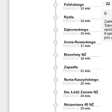
22
Felińskiego
Dojeżdża w:
12 min.
B
Rydla
Dojeżdża w:
14 min.
Zakł
Tole
Dąbrowskiego
opóź
Kopi
Dojeżdża w:
15 min.
jest
Grota-Roweckiego
Dojeżdża w:
17 min.
Brzechwy NŻ
Dojeżdża w:
18 min.
Zapadła
Dojeżdża w:
21 min.
Nurta-Kaszyńskiego
Dojeżdża w:
22 min.
Dw. Łódź Zarzew NŻ
Dojeżdża w:
24 min.
Niciarniana 45 NŻ
Dojeżdża w:
25 min.