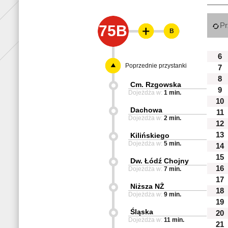
Pr
75B
B
6
Poprzednie przystanki
7
8
Cm. Rzgowska
9
Dojeżdża w:
1 min.
10
Dachowa
11
Dojeżdża w:
2 min.
12
13
Kilińskiego
Dojeżdża w:
5 min.
14
15
Dw. Łódź Chojny
16
Dojeżdża w:
7 min.
17
Niższa NŻ
18
Dojeżdża w:
9 min.
19
Śląska
20
Dojeżdża w:
11 min.
21