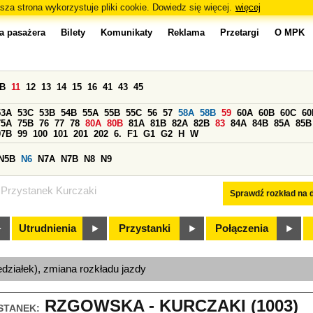
sza strona wykorzystuje pliki cookie. Dowiedz się więcej.
więcej
a pasażera
Bilety
Komunikaty
Reklama
Przetargi
O MPK
0B
11
12
13
14
15
16
41
43
45
53A
53C
53B
54B
55A
55B
55C
56
57
58A
58B
59
60A
60B
60C
60
75A
75B
76
77
78
80A
80B
81A
81B
82A
82B
83
84A
84B
85A
85B
97B
99
100
101
201
202
6.
F1
G1
G2
H
W
N5B
N6
N7A
N7B
N8
N9
Przystanek Kurczaki
Sprawdź rozkład na d
Utrudnienia
Przystanki
Połączenia
edziałek), zmiana rozkładu jazdy
RZGOWSKA - KURCZAKI (1003)
STANEK: