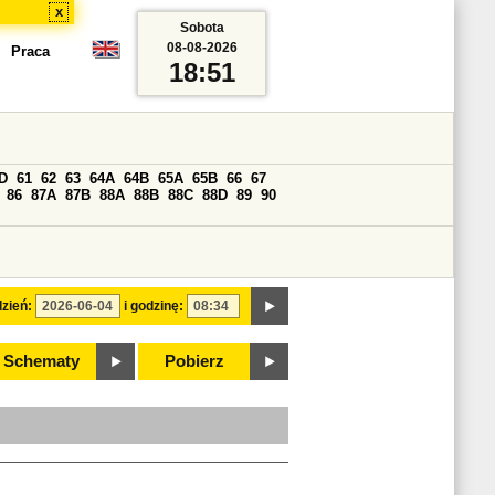
x
Sobota
08-08-2026
Praca
18:51
D
61
62
63
64A
64B
65A
65B
66
67
86
87A
87B
88A
88B
88C
88D
89
90
zień:
i godzinę:
Schematy
Pobierz