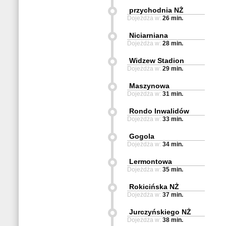
przychodnia NŻ
Dojeżdża w:
26 min.
Niciarniana
Dojeżdża w:
28 min.
Widzew Stadion
Dojeżdża w:
29 min.
Maszynowa
Dojeżdża w:
31 min.
Rondo Inwalidów
Dojeżdża w:
33 min.
Gogola
Dojeżdża w:
34 min.
Lermontowa
Dojeżdża w:
35 min.
Rokicińska NŻ
Dojeżdża w:
37 min.
Jurczyńskiego NŻ
Dojeżdża w:
38 min.