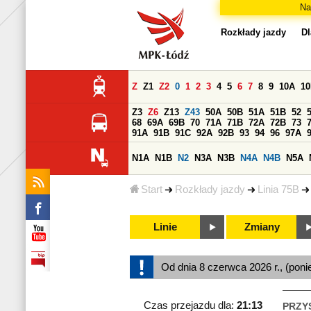
Na
Rozkłady jazdy
Dl
Z
Z1
Z2
0
1
2
3
4
5
6
7
8
9
10A
1
Z3
Z6
Z13
Z43
50A
50B
51A
51B
52
68
69A
69B
70
71A
71B
72A
72B
73
91A
91B
91C
92A
92B
93
94
96
97A
N1A
N1B
N2
N3A
N3B
N4A
N4B
N5A
Start
Rozkłady jazdy
Linia 75B
Linie
Zmiany
Od dnia 8 czerwca 2026 r., (poni
Czas przejazdu dla:
21:13
PRZY