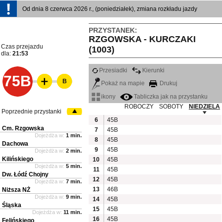
Od dnia 8 czerwca 2026 r., (poniedziałek), zmiana rozkładu jazdy
PRZYSTANEK:
RZGOWSKA - KURCZAKI
Czas przejazdu
(1003)
dla:
21:53
Przesiadki
Kierunki
75B
B
Pokaż na mapie
Drukuj
ikony
Tabliczka jak na przystanku
ROBOCZY
SOBOTY
NIEDZIELA
Poprzednie przystanki
6
45B
Cm. Rzgowska
7
45B
Dojeżdża w:
1 min.
8
45B
Dachowa
9
45B
Dojeżdża w:
2 min.
Kilińskiego
10
45B
Dojeżdża w:
5 min.
11
45B
Dw. Łódź Chojny
12
45B
Dojeżdża w:
7 min.
13
46B
Niższa NŻ
Dojeżdża w:
9 min.
14
45B
Śląska
15
45B
Dojeżdża w:
11 min.
16
45B
Felińskiego