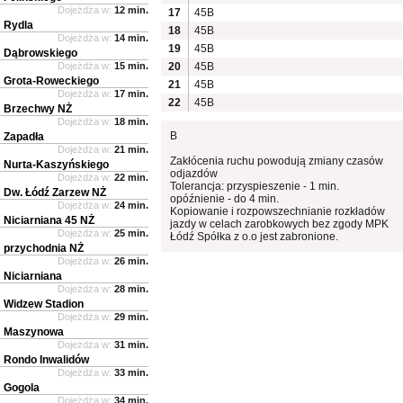
Dojeżdża w:
12 min.
17
45B
Rydla
18
45B
Dojeżdża w:
14 min.
19
45B
Dąbrowskiego
Dojeżdża w:
15 min.
20
45B
Grota-Roweckiego
21
45B
Dojeżdża w:
17 min.
22
45B
Brzechwy NŻ
Dojeżdża w:
18 min.
B
Zapadła
Dojeżdża w:
21 min.
Zakłócenia ruchu powodują zmiany czasów
Nurta-Kaszyńskiego
odjazdów
Dojeżdża w:
22 min.
Tolerancja: przyspieszenie - 1 min.
Dw. Łódź Zarzew NŻ
opóźnienie - do 4 min.
Dojeżdża w:
24 min.
Kopiowanie i rozpowszechnianie rozkładów
Niciarniana 45 NŻ
jazdy w celach zarobkowych bez zgody MPK
Dojeżdża w:
25 min.
Łódź Spółka z o.o jest zabronione.
przychodnia NŻ
Dojeżdża w:
26 min.
Niciarniana
Dojeżdża w:
28 min.
Widzew Stadion
Dojeżdża w:
29 min.
Maszynowa
Dojeżdża w:
31 min.
Rondo Inwalidów
Dojeżdża w:
33 min.
Gogola
Dojeżdża w:
34 min.