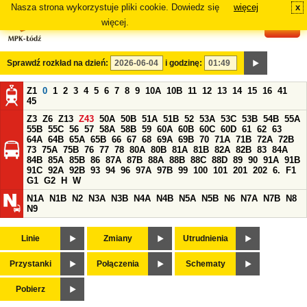
Nasza strona wykorzystuje pliki cookie. Dowiedz się
więcej
x
#
więcej.
Sprawdź rozkład na dzień:
i godzinę:
Z1
0
1
2
3
4
5
6
7
8
9
10A
10B
11
12
13
14
15
16
41
45
Z3
Z6
Z13
Z43
50A
50B
51A
51B
52
53A
53C
53B
54B
55A
55B
55C
56
57
58A
58B
59
60A
60B
60C
60D
61
62
63
64A
64B
65A
65B
66
67
68
69A
69B
70
71A
71B
72A
72B
73
75A
75B
76
77
78
80A
80B
81A
81B
82A
82B
83
84A
84B
85A
85B
86
87A
87B
88A
88B
88C
88D
89
90
91A
91B
91C
92A
92B
93
94
96
97A
97B
99
100
101
201
202
6.
F1
G1
G2
H
W
N1A
N1B
N2
N3A
N3B
N4A
N4B
N5A
N5B
N6
N7A
N7B
N8
N9
Linie
Zmiany
Utrudnienia
Przystanki
Połączenia
Schematy
Pobierz