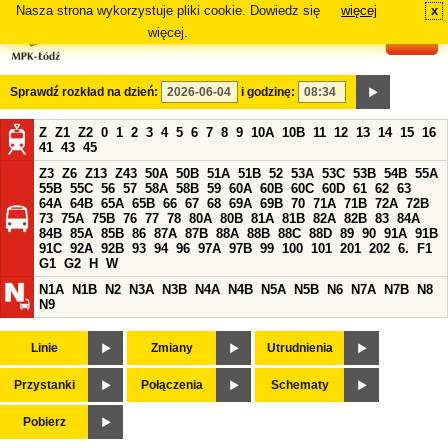
Nasza strona wykorzystuje pliki cookie. Dowiedz się
więcej
x
#
więcej.
Sprawdź rozkład na dzień:
i godzinę:
Z
Z1
Z2
0
1
2
3
4
5
6
7
8
9
10A
10B
11
12
13
14
15
16
41
43
45
Z3
Z6
Z13
Z43
50A
50B
51A
51B
52
53A
53C
53B
54B
55A
55B
55C
56
57
58A
58B
59
60A
60B
60C
60D
61
62
63
64A
64B
65A
65B
66
67
68
69A
69B
70
71A
71B
72A
72B
73
75A
75B
76
77
78
80A
80B
81A
81B
82A
82B
83
84A
84B
85A
85B
86
87A
87B
88A
88B
88C
88D
89
90
91A
91B
91C
92A
92B
93
94
96
97A
97B
99
100
101
201
202
6.
F1
G1
G2
H
W
N1A
N1B
N2
N3A
N3B
N4A
N4B
N5A
N5B
N6
N7A
N7B
N8
N9
Linie
Zmiany
Utrudnienia
Przystanki
Połączenia
Schematy
Pobierz