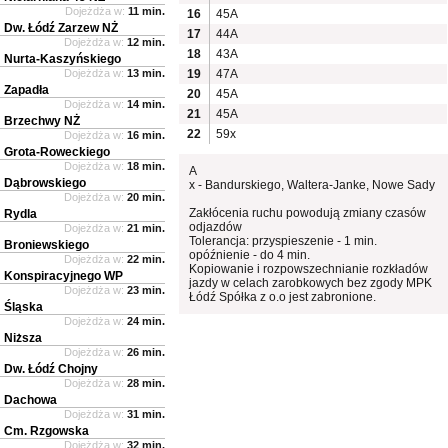
Dojeżdża w:
11 min.
16
45A
Dw. Łódź Zarzew NŻ
17
44A
Dojeżdża w:
12 min.
18
43A
Nurta-Kaszyńskiego
Dojeżdża w:
13 min.
19
47A
Zapadła
20
45A
Dojeżdża w:
14 min.
21
45A
Brzechwy NŻ
22
59x
Dojeżdża w:
16 min.
Grota-Roweckiego
Dojeżdża w:
18 min.
A
Dąbrowskiego
x - Bandurskiego, Waltera-Janke, Nowe Sady
Dojeżdża w:
20 min.
Zakłócenia ruchu powodują zmiany czasów
Rydla
odjazdów
Dojeżdża w:
21 min.
Tolerancja: przyspieszenie - 1 min.
Broniewskiego
opóźnienie - do 4 min.
Dojeżdża w:
22 min.
Kopiowanie i rozpowszechnianie rozkładów
Konspiracyjnego WP
jazdy w celach zarobkowych bez zgody MPK
Dojeżdża w:
23 min.
Łódź Spółka z o.o jest zabronione.
Śląska
Dojeżdża w:
24 min.
Niższa
Dojeżdża w:
26 min.
Dw. Łódź Chojny
Dojeżdża w:
28 min.
Dachowa
Dojeżdża w:
31 min.
Cm. Rzgowska
Dojeżdża w:
32 min.