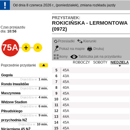
Od dnia 8 czerwca 2026 r., (poniedziałek), zmiana rozkładu jazdy
PRZYSTANEK:
ROKICIŃSKA - LERMONTOWA
Czas przejazdu
(0972)
dla:
10:56
Przesiadki
Kierunki
75A
A
Pokaż na mapie
Drukuj
ikony
Tabliczka jak na przystanku
ROBOCZY
SOBOTY
NIEDZIELA
Poprzednie przystanki
5
45A
Gogola
6
43A
Dojeżdża w:
1 min.
7
45A
Rondo Inwalidów
8
40A
Dojeżdża w:
2 min.
Maszynowa
9
45A
Dojeżdża w:
4 min.
10
45A
Widzew Stadion
11
45A
Dojeżdża w:
6 min.
12
45A
Piłsudskiego
Dojeżdża w:
9 min.
13
44A
przychodnia NŻ
14
45A
Dojeżdża w:
10 min.
15
45A
Niciarniana 45 NŻ