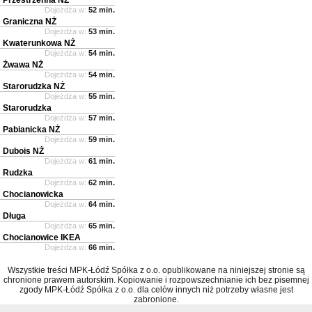
Dojeżdża w:
52 min.
Graniczna NŻ
Dojeżdża w:
53 min.
Kwaterunkowa NŻ
Dojeżdża w:
54 min.
Żwawa NŻ
Dojeżdża w:
54 min.
Starorudzka NŻ
Dojeżdża w:
55 min.
Starorudzka
Dojeżdża w:
57 min.
Pabianicka NŻ
Dojeżdża w:
59 min.
Dubois NŻ
Dojeżdża w:
61 min.
Rudzka
Dojeżdża w:
62 min.
Chocianowicka
Dojeżdża w:
64 min.
Długa
Dojeżdża w:
65 min.
Chocianowice IKEA
Dojeżdża w:
66 min.
Wszystkie treści MPK-Łódź Spółka z o.o. opublikowane na niniejszej stronie są
chronione prawem autorskim. Kopiowanie i rozpowszechnianie ich bez pisemnej
zgody MPK-Łódź Spółka z o.o. dla celów innych niż potrzeby własne jest
zabronione.