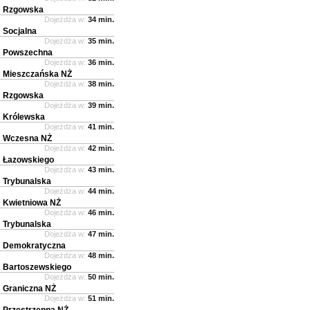
Rzgowska
Dojeżdża w:
34 min.
Socjalna
Dojeżdża w:
35 min.
Powszechna
Dojeżdża w:
36 min.
Mieszczańska NŻ
Dojeżdża w:
38 min.
Rzgowska
Dojeżdża w:
39 min.
Królewska
Dojeżdża w:
41 min.
Wczesna NŻ
Dojeżdża w:
42 min.
Łazowskiego
Dojeżdża w:
43 min.
Trybunalska
Dojeżdża w:
44 min.
Kwietniowa NŻ
Dojeżdża w:
46 min.
Trybunalska
Dojeżdża w:
47 min.
Demokratyczna
Dojeżdża w:
48 min.
Bartoszewskiego
Dojeżdża w:
50 min.
Graniczna NŻ
Dojeżdża w:
51 min.
Przestrzenna NŻ