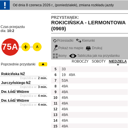
Od dnia 8 czerwca 2026 r., (poniedziałek), zmiana rozkładu jazdy
PRZYSTANEK:
ROKICIŃSKA - LERMONTOWA
Czas przejazdu
(0969)
dla:
10:2
Przesiadki
Kierunki
75A
A
Pokaż na mapie
Drukuj
ikony
Tabliczka jak na przystanku
ROBOCZY
SOBOTY
NIEDZIELA
Poprzednie przystanki
5
33
Rokicińska NŻ
6
19
49A
Dojeżdża w:
2 min.
7
53A
Jurczyńskiego NŻ
8
49A
Dojeżdża w:
3 min.
Dw. Łódź Widzew
9
49A
Dojeżdża w:
4 min.
10
49A
Dw. Łódź Widzew
11
49A
Dojeżdża w:
4 min.
12
49A
13
49A
14
49A
15
49A