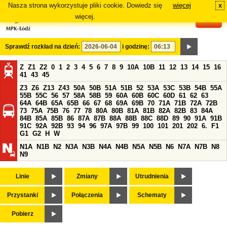
Nasza strona wykorzystuje pliki cookie. Dowiedz się
więcej
x
#
więcej.
Sprawdź rozkład na dzień:
i godzinę:
Z
Z1
Z2
0
1
2
3
4
5
6
7
8
9
10A
10B
11
12
13
14
15
16
41
43
45
Z3
Z6
Z13
Z43
50A
50B
51A
51B
52
53A
53C
53B
54B
55A
55B
55C
56
57
58A
58B
59
60A
60B
60C
60D
61
62
63
64A
64B
65A
65B
66
67
68
69A
69B
70
71A
71B
72A
72B
73
75A
75B
76
77
78
80A
80B
81A
81B
82A
82B
83
84A
84B
85A
85B
86
87A
87B
88A
88B
88C
88D
89
90
91A
91B
91C
92A
92B
93
94
96
97A
97B
99
100
101
201
202
6.
F1
G1
G2
H
W
N1A
N1B
N2
N3A
N3B
N4A
N4B
N5A
N5B
N6
N7A
N7B
N8
N9
Linie
Zmiany
Utrudnienia
Przystanki
Połączenia
Schematy
Pobierz