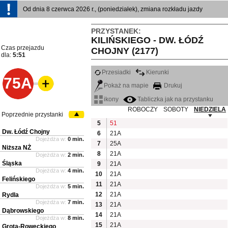
Od dnia 8 czerwca 2026 r., (poniedziałek), zmiana rozkładu jazdy
PRZYSTANEK:
KILIŃSKIEGO - DW. ŁÓDŹ
Czas przejazdu
CHOJNY (2177)
dla:
5:51
Przesiadki
Kierunki
75A
Pokaż na mapie
Drukuj
ikony
Tabliczka jak na przystanku
ROBOCZY
SOBOTY
NIEDZIELA
Poprzednie przystanki
5
51
Dw. Łódź Chojny
6
21A
Dojeżdża w:
0 min.
7
25A
Niższa NŻ
8
21A
Dojeżdża w:
2 min.
Śląska
9
21A
Dojeżdża w:
4 min.
10
21A
Felińskiego
11
21A
Dojeżdża w:
5 min.
12
21A
Rydla
Dojeżdża w:
7 min.
13
21A
Dąbrowskiego
14
21A
Dojeżdża w:
8 min.
15
21A
Grota-Roweckiego