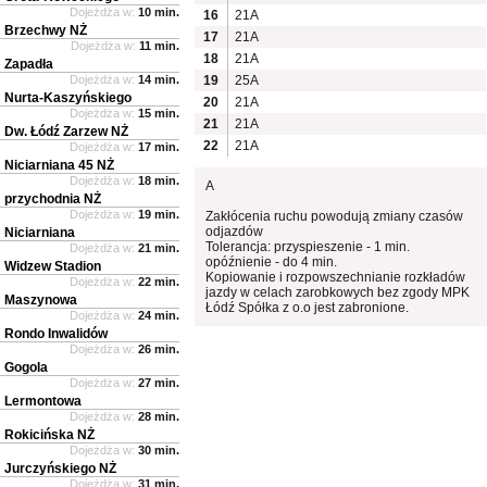
Dojeżdża w:
10 min.
16
21A
Brzechwy NŻ
17
21A
Dojeżdża w:
11 min.
18
21A
Zapadła
Dojeżdża w:
14 min.
19
25A
Nurta-Kaszyńskiego
20
21A
Dojeżdża w:
15 min.
21
21A
Dw. Łódź Zarzew NŻ
22
21A
Dojeżdża w:
17 min.
Niciarniana 45 NŻ
Dojeżdża w:
18 min.
A
przychodnia NŻ
Dojeżdża w:
19 min.
Zakłócenia ruchu powodują zmiany czasów
odjazdów
Niciarniana
Tolerancja: przyspieszenie - 1 min.
Dojeżdża w:
21 min.
opóźnienie - do 4 min.
Widzew Stadion
Kopiowanie i rozpowszechnianie rozkładów
Dojeżdża w:
22 min.
jazdy w celach zarobkowych bez zgody MPK
Maszynowa
Łódź Spółka z o.o jest zabronione.
Dojeżdża w:
24 min.
Rondo Inwalidów
Dojeżdża w:
26 min.
Gogola
Dojeżdża w:
27 min.
Lermontowa
Dojeżdża w:
28 min.
Rokicińska NŻ
Dojeżdża w:
30 min.
Jurczyńskiego NŻ
Dojeżdża w:
31 min.