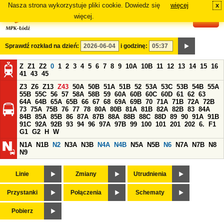
Nasza strona wykorzystuje pliki cookie. Dowiedz się
więcej
x
#
więcej.
Sprawdź rozkład na dzień:
i godzinę:
Z
Z1
Z2
0
1
2
3
4
5
6
7
8
9
10A
10B
11
12
13
14
15
16
41
43
45
Z3
Z6
Z13
Z43
50A
50B
51A
51B
52
53A
53C
53B
54B
55A
55B
55C
56
57
58A
58B
59
60A
60B
60C
60D
61
62
63
64A
64B
65A
65B
66
67
68
69A
69B
70
71A
71B
72A
72B
73
75A
75B
76
77
78
80A
80B
81A
81B
82A
82B
83
84A
84B
85A
85B
86
87A
87B
88A
88B
88C
88D
89
90
91A
91B
91C
92A
92B
93
94
96
97A
97B
99
100
101
201
202
6.
F1
G1
G2
H
W
N1A
N1B
N2
N3A
N3B
N4A
N4B
N5A
N5B
N6
N7A
N7B
N8
N9
Linie
Zmiany
Utrudnienia
Przystanki
Połączenia
Schematy
Pobierz