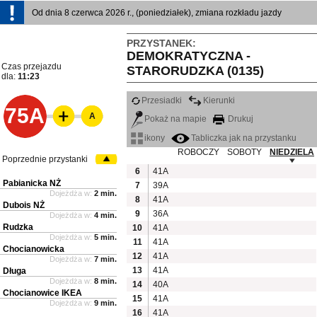
Od dnia 8 czerwca 2026 r., (poniedziałek), zmiana rozkładu jazdy
PRZYSTANEK:
DEMOKRATYCZNA -
Czas przejazdu
STARORUDZKA (0135)
dla:
11:23
Przesiadki
Kierunki
75A
A
Pokaż na mapie
Drukuj
ikony
Tabliczka jak na przystanku
ROBOCZY
SOBOTY
NIEDZIELA
Poprzednie przystanki
6
41A
Pabianicka NŻ
7
39A
Dojeżdża w:
2 min.
8
41A
Dubois NŻ
9
36A
Dojeżdża w:
4 min.
Rudzka
10
41A
Dojeżdża w:
5 min.
11
41A
Chocianowicka
12
41A
Dojeżdża w:
7 min.
13
41A
Długa
Dojeżdża w:
8 min.
14
40A
Chocianowice IKEA
15
41A
Dojeżdża w:
9 min.
16
41A