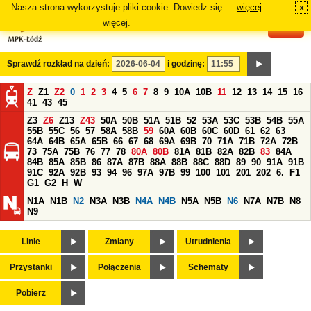
Nasza strona wykorzystuje pliki cookie. Dowiedz się
więcej
x
#
więcej.
Sprawdź rozkład na dzień:
i godzinę:
Z
Z1
Z2
0
1
2
3
4
5
6
7
8
9
10A
10B
11
12
13
14
15
16
41
43
45
Z3
Z6
Z13
Z43
50A
50B
51A
51B
52
53A
53C
53B
54B
55A
55B
55C
56
57
58A
58B
59
60A
60B
60C
60D
61
62
63
64A
64B
65A
65B
66
67
68
69A
69B
70
71A
71B
72A
72B
73
75A
75B
76
77
78
80A
80B
81A
81B
82A
82B
83
84A
84B
85A
85B
86
87A
87B
88A
88B
88C
88D
89
90
91A
91B
91C
92A
92B
93
94
96
97A
97B
99
100
101
201
202
6.
F1
G1
G2
H
W
N1A
N1B
N2
N3A
N3B
N4A
N4B
N5A
N5B
N6
N7A
N7B
N8
N9
Linie
Zmiany
Utrudnienia
Przystanki
Połączenia
Schematy
Pobierz