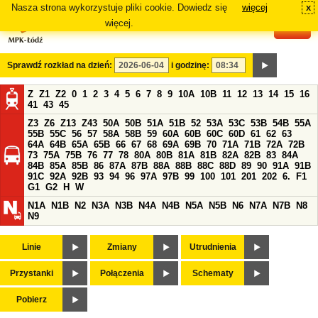
Nasza strona wykorzystuje pliki cookie. Dowiedz się
więcej
x
#
więcej.
Sprawdź rozkład na dzień:
i godzinę:
Z
Z1
Z2
0
1
2
3
4
5
6
7
8
9
10A
10B
11
12
13
14
15
16
41
43
45
Z3
Z6
Z13
Z43
50A
50B
51A
51B
52
53A
53C
53B
54B
55A
55B
55C
56
57
58A
58B
59
60A
60B
60C
60D
61
62
63
64A
64B
65A
65B
66
67
68
69A
69B
70
71A
71B
72A
72B
73
75A
75B
76
77
78
80A
80B
81A
81B
82A
82B
83
84A
84B
85A
85B
86
87A
87B
88A
88B
88C
88D
89
90
91A
91B
91C
92A
92B
93
94
96
97A
97B
99
100
101
201
202
6.
F1
G1
G2
H
W
N1A
N1B
N2
N3A
N3B
N4A
N4B
N5A
N5B
N6
N7A
N7B
N8
N9
Linie
Zmiany
Utrudnienia
Przystanki
Połączenia
Schematy
Pobierz