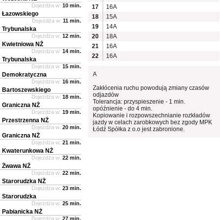
Dojeżdża w:
10 min.
17
16A
Łazowskiego
18
15A
Dojeżdża w:
11 min.
19
14A
Trybunalska
Dojeżdża w:
12 min.
20
18A
Kwietniowa NŻ
21
16A
Dojeżdża w:
14 min.
22
16A
Trybunalska
Dojeżdża w:
15 min.
A
Demokratyczna
Dojeżdża w:
16 min.
Zakłócenia ruchu powodują zmiany czasów
Bartoszewskiego
odjazdów
Dojeżdża w:
18 min.
Tolerancja: przyspieszenie - 1 min.
Graniczna NŻ
opóźnienie - do 4 min.
Dojeżdża w:
19 min.
Kopiowanie i rozpowszechnianie rozkładów
Przestrzenna NŻ
jazdy w celach zarobkowych bez zgody MPK
Dojeżdża w:
20 min.
Łódź Spółka z o.o jest zabronione.
Graniczna NŻ
Dojeżdża w:
21 min.
Kwaterunkowa NŻ
Dojeżdża w:
22 min.
Żwawa NŻ
Dojeżdża w:
22 min.
Starorudzka NŻ
Dojeżdża w:
23 min.
Starorudzka
Dojeżdża w:
25 min.
Pabianicka NŻ
Dojeżdża w:
27 min.