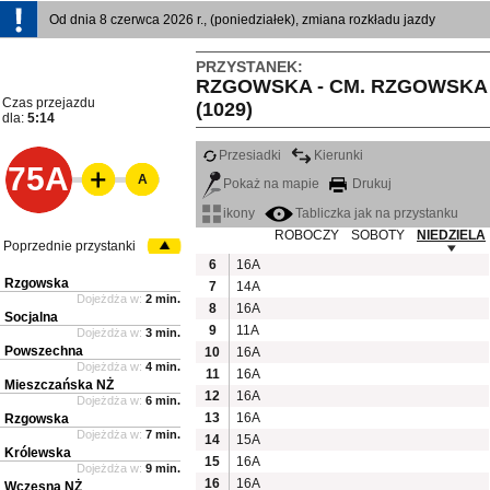
Od dnia 8 czerwca 2026 r., (poniedziałek), zmiana rozkładu jazdy
PRZYSTANEK:
RZGOWSKA - CM. RZGOWSKA
Czas przejazdu
(1029)
dla:
5:14
Przesiadki
Kierunki
75A
A
Pokaż na mapie
Drukuj
ikony
Tabliczka jak na przystanku
ROBOCZY
SOBOTY
NIEDZIELA
Poprzednie przystanki
6
16A
Rzgowska
7
14A
Dojeżdża w:
2 min.
8
16A
Socjalna
9
11A
Dojeżdża w:
3 min.
Powszechna
10
16A
Dojeżdża w:
4 min.
11
16A
Mieszczańska NŻ
12
16A
Dojeżdża w:
6 min.
13
16A
Rzgowska
Dojeżdża w:
7 min.
14
15A
Królewska
15
16A
Dojeżdża w:
9 min.
16
16A
Wczesna NŻ