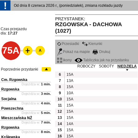
Od dnia 8 czerwca 2026 r., (poniedziałek), zmiana rozkładu jazdy
PRZYSTANEK:
RZGOWSKA - DACHOWA
Czas przejazdu
(1027)
dla:
17:27
Przesiadki
Kierunki
75A
A
Pokaż na mapie
Drukuj
ikony
Tabliczka jak na przystanku
ROBOCZY
SOBOTY
NIEDZIELA
Poprzednie przystanki
6
15A
Cm. Rzgowska
7
13A
Dojeżdża w:
1 min.
8
15A
Rzgowska
9
10A
Dojeżdża w:
3 min.
Socjalna
10
15A
Dojeżdża w:
4 min.
11
15A
Powszechna
12
15A
Dojeżdża w:
5 min.
13
15A
Mieszczańska NŻ
Dojeżdża w:
7 min.
14
14A
Rzgowska
15
15A
Dojeżdża w:
8 min.
16
15A
Królewska