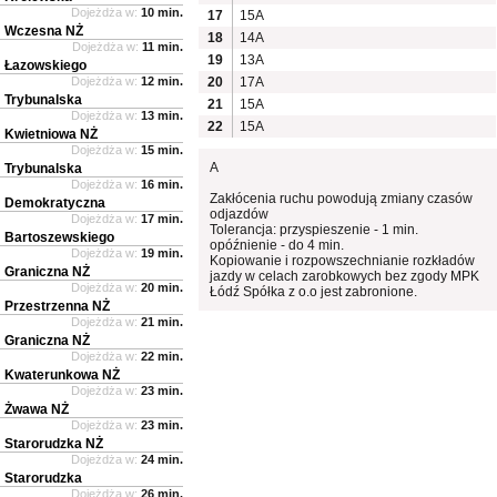
Dojeżdża w:
10 min.
17
15A
Wczesna NŻ
18
14A
Dojeżdża w:
11 min.
19
13A
Łazowskiego
Dojeżdża w:
12 min.
20
17A
Trybunalska
21
15A
Dojeżdża w:
13 min.
22
15A
Kwietniowa NŻ
Dojeżdża w:
15 min.
A
Trybunalska
Dojeżdża w:
16 min.
Zakłócenia ruchu powodują zmiany czasów
Demokratyczna
odjazdów
Dojeżdża w:
17 min.
Tolerancja: przyspieszenie - 1 min.
Bartoszewskiego
opóźnienie - do 4 min.
Dojeżdża w:
19 min.
Kopiowanie i rozpowszechnianie rozkładów
Graniczna NŻ
jazdy w celach zarobkowych bez zgody MPK
Dojeżdża w:
20 min.
Łódź Spółka z o.o jest zabronione.
Przestrzenna NŻ
Dojeżdża w:
21 min.
Graniczna NŻ
Dojeżdża w:
22 min.
Kwaterunkowa NŻ
Dojeżdża w:
23 min.
Żwawa NŻ
Dojeżdża w:
23 min.
Starorudzka NŻ
Dojeżdża w:
24 min.
Starorudzka
Dojeżdża w:
26 min.