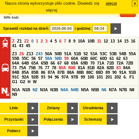
Nasza strona wykorzystuje pliki cookie. Dowiedz się
więcej
x
#
więcej.
Sprawdź rozkład na dzień:
i godzinę:
Z
Z1
Z2
0
1
2
3
4
5
6
7
8
9
10A
10B
11
12
13
14
15
16
41
43
45
Z3
Z6
Z13
Z43
50A
50B
51A
51B
52
53A
53C
53B
54B
55A
55B
55C
56
57
58A
58B
59
60A
60B
60C
60D
61
62
63
64A
64B
65A
65B
66
67
68
69A
69B
70
71A
71B
72A
72B
73
75A
75B
76
77
78
80A
80B
81A
81B
82A
82B
83
84A
84B
85A
85B
86
87A
87B
88A
88B
88C
88D
89
90
91A
91B
91C
92A
92B
93
94
96
97A
97B
99
100
101
201
202
6.
F1
G1
G2
H
W
N1A
N1B
N2
N3A
N3B
N4A
N4B
N5A
N5B
N6
N7A
N7B
N8
N9
Linie
Zmiany
Utrudnienia
Przystanki
Połączenia
Schematy
Pobierz