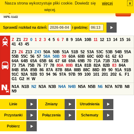
Nasza strona wykorzystuje pliki cookie. Dowiedz się
więcej
x
#
więcej.
Sprawdź rozkład na dzień:
i godzinę:
Z
Z1
Z2
0
1
2
3
4
5
6
7
8
9
10A
10B
11
12
13
14
15
16
41
43
45
Z3
Z6
Z13
Z43
50A
50B
51A
51B
52
53A
53C
53B
54B
55A
55B
55C
56
57
58A
58B
59
60A
60B
60C
60D
61
62
63
64A
64B
65A
65B
66
67
68
69A
69B
70
71A
71B
72A
72B
73
75A
75B
76
77
78
80A
80B
81A
81B
82A
82B
83
84A
84B
85A
85B
86
87A
87B
88A
88B
88C
88D
89
90
91A
91B
91C
92A
92B
93
94
96
97A
97B
99
100
101
201
202
6.
F1
G1
G2
H
W
N1A
N1B
N2
N3A
N3B
N4A
N4B
N5A
N5B
N6
N7A
N7B
N8
N9
Linie
Zmiany
Utrudnienia
Przystanki
Połączenia
Schematy
Pobierz