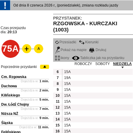
Od dnia 8 czerwca 2026 r., (poniedziałek), zmiana rozkładu jazdy
PRZYSTANEK:
RZGOWSKA - KURCZAKI
Czas przejazdu
(1003)
dla:
20:13
Przesiadki
Kierunki
75A
A
Pokaż na mapie
Drukuj
ikony
Tabliczka jak na przystanku
ROBOCZY
SOBOTY
NIEDZIELA
Poprzednie przystanki
6
15A
Cm. Rzgowska
7
19A
Dojeżdża w:
1 min.
8
15A
Dachowa
9
15A
Dojeżdża w:
2 min.
Kilińskiego
10
15A
Dojeżdża w:
5 min.
11
15A
Dw. Łódź Chojny
12
15A
Dojeżdża w:
7 min.
13
15A
Niższa NŻ
Dojeżdża w:
9 min.
14
15A
Śląska
15
15A
Dojeżdża w:
11 min.
16
15A
Felińskiego