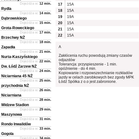
Dojeżdża w:
12 min.
17
15A
Rydla
18
15A
Dojeżdża w:
14 min.
19
19A
Dąbrowskiego
Dojeżdża w:
15 min.
20
15A
Grota-Roweckiego
21
15A
Dojeżdża w:
17 min.
22
15A
Brzechwy NŻ
Dojeżdża w:
18 min.
A
Zapadła
Dojeżdża w:
21 min.
Zakłócenia ruchu powodują zmiany czasów
Nurta-Kaszyńskiego
odjazdów
Dojeżdża w:
22 min.
Tolerancja: przyspieszenie - 1 min.
Dw. Łódź Zarzew NŻ
opóźnienie - do 4 min.
Dojeżdża w:
24 min.
Kopiowanie i rozpowszechnianie rozkładów
Niciarniana 45 NŻ
jazdy w celach zarobkowych bez zgody MPK
Dojeżdża w:
25 min.
Łódź Spółka z o.o jest zabronione.
przychodnia NŻ
Dojeżdża w:
26 min.
Niciarniana
Dojeżdża w:
28 min.
Widzew Stadion
Dojeżdża w:
29 min.
Maszynowa
Dojeżdża w:
31 min.
Rondo Inwalidów
Dojeżdża w:
33 min.
Gogola
Dojeżdża w:
34 min.