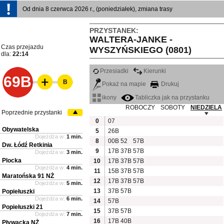
Od dnia 8 czerwca 2026 r., (poniedziałek), zmiana trasy
PRZYSTANEK:
WALTERA-JANKE -
Czas przejazdu
WYSZYŃSKIEGO (0801)
dla:
22:14
Przesiadki
Kierunki
69B
B
Pokaż na mapie
Drukuj
ikony
Tabliczka jak na przystanku
ROBOCZY
SOBOTY
NIEDZIELA
Poprzednie przystanki
0
07
Obywatelska
5
26B
Dojeżdża w:
1 min.
8
00B
52
57B
Dw. Łódź Retkinia
9
17B
37B
57B
Dojeżdża w:
3 min.
Plocka
10
17B
37B
57B
Dojeżdża w:
4 min.
11
15B
37B
57B
Maratońska 91 NŻ
12
17B
37B
57B
Dojeżdża w:
5 min.
13
37B
57B
Popiełuszki
Dojeżdża w:
6 min.
14
57B
Popiełuszki 21
15
37B
57B
Dojeżdża w:
7 min.
16
17B
40B
Pływacka NŻ