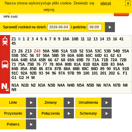
Nasza strona wykorzystuje pliki cookie. Dowiedz się
więcej
x
#
więcej.
Sprawdź rozkład na dzień:
i godzinę:
Z1
0
1
2
3
4
5
6
7
8
9
10A
10B
11
12
13
14
15
16
41
45
Z3
Z6
Z13
Z43
50A
50B
51A
51B
52
53A
53C
53B
54B
55A
55B
55C
56
57
58A
58B
59
60A
60B
60C
60D
61
62
63
64A
64B
65A
65B
66
67
68
69A
69B
70
71A
71B
72A
72B
73
75A
75B
76
77
78
80A
80B
81A
81B
82A
82B
83
84A
84B
85A
85B
86
87A
87B
88A
88B
88C
88D
89
90
91A
91B
91C
92A
92B
93
94
96
97A
97B
99
100
101
201
202
6.
F1
G1
G2
H
W
N1A
N1B
N2
N3A
N3B
N4A
N4B
N5A
N5B
N6
N7A
N7B
N8
N9
Linie
Zmiany
Utrudnienia
Przystanki
Połączenia
Schematy
Pobierz