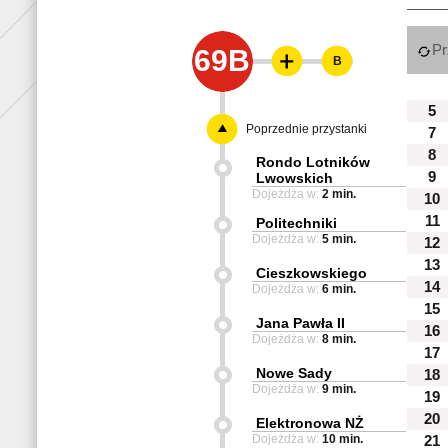
Pr
69B
B
5
Poprzednie przystanki
7
8
Rondo Lotników
9
Lwowskich
Dojeżdża w:
2 min.
10
11
Politechniki
Dojeżdża w:
5 min.
12
13
Cieszkowskiego
14
Dojeżdża w:
6 min.
15
Jana Pawła II
16
Dojeżdża w:
8 min.
17
Nowe Sady
18
Dojeżdża w:
9 min.
19
20
Elektronowa NŻ
Dojeżdża w:
10 min.
21