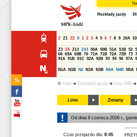
Na
Rozkłady jazdy
Dl
Z
Z1
Z2
0
1
2
3
4
5
6
7
8
9
10A
1
Z3
Z6
Z13
Z43
50A
50B
51A
51B
52
68
69A
69B
70
71A
71B
72A
72B
73
91A
91B
91C
92A
92B
93
94
96
97A
N1A
N1B
N2
N3A
N3B
N4A
N4B
N5A
Start
Rozkłady jazdy
Linia 69B
Linie
Zmiany
Od dnia 8 czerwca 2026 r., (poni
Czas przejazdu dla:
8:45
PRZY