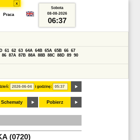
x
Sobota
08-08-2026
Praca
06:37
D
61
62
63
64A
64B
65A
65B
66
67
86
87A
87B
88A
88B
88C
88D
89
90
zień:
i godzinę:
Schematy
Pobierz
 (0720)