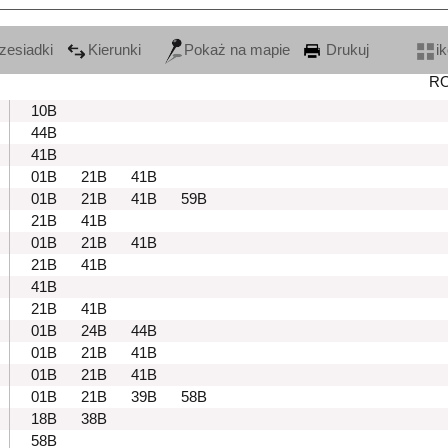
zesiadki
Kierunki
Pokaż na mapie
Drukuj
i
R
10B
44B
41B
01B
21B
41B
01B
21B
41B
59B
21B
41B
01B
21B
41B
21B
41B
41B
21B
41B
01B
24B
44B
01B
21B
41B
01B
21B
41B
01B
21B
39B
58B
18B
38B
58B