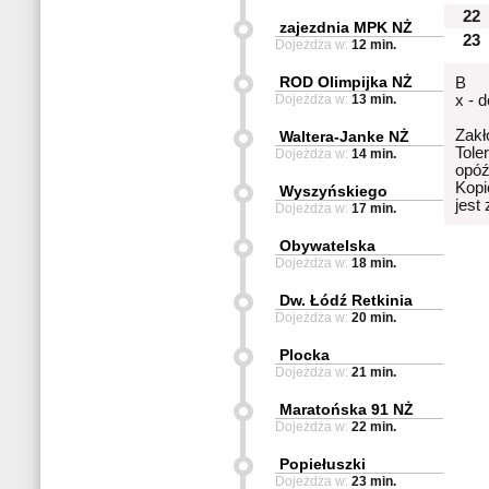
22
zajezdnia MPK NŻ
23
Dojeżdża w:
12 min.
ROD Olimpijka NŻ
B
Dojeżdża w:
13 min.
x - 
Zakł
Waltera-Janke NŻ
Tole
Dojeżdża w:
14 min.
opóź
Kopi
Wyszyńskiego
jest
Dojeżdża w:
17 min.
Obywatelska
Dojeżdża w:
18 min.
Dw. Łódź Retkinia
Dojeżdża w:
20 min.
Plocka
Dojeżdża w:
21 min.
Maratońska 91 NŻ
Dojeżdża w:
22 min.
Popiełuszki
Dojeżdża w:
23 min.