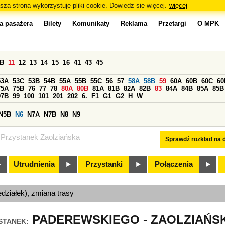
sza strona wykorzystuje pliki cookie. Dowiedz się więcej.
więcej
a pasażera
Bilety
Komunikaty
Reklama
Przetargi
O MPK
0B
11
12
13
14
15
16
41
43
45
53A
53C
53B
54B
55A
55B
55C
56
57
58A
58B
59
60A
60B
60C
60
75A
75B
76
77
78
80A
80B
81A
81B
82A
82B
83
84A
84B
85A
85B
97B
99
100
101
201
202
6.
F1
G1
G2
H
W
N5B
N6
N7A
N7B
N8
N9
Przystanek Zaolziańska
Sprawdź rozkład na d
Utrudnienia
Przystanki
Połączenia
edziałek), zmiana trasy
PADEREWSKIEGO - ZAOLZIAŃSKA
STANEK: