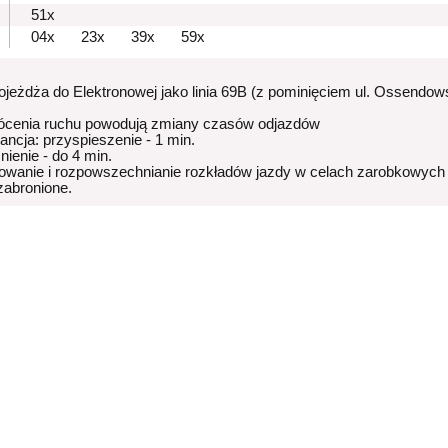
51x
04x
23x
39x
59x
dojeżdża do Elektronowej jako linia 69B (z pominięciem ul. Ossendow
ócenia ruchu powodują zmiany czasów odjazdów
rancja: przyspieszenie - 1 min.
nienie - do 4 min.
owanie i rozpowszechnianie rozkładów jazdy w celach zarobkowych
 zabronione.