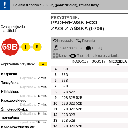
Od dnia 8 czerwca 2026 r., (poniedziałek), zmiana trasy
PRZYSTANEK:
PADEREWSKIEGO -
Czas przejazdu
ZAOLZIAŃSKA (0706)
dla:
18:41
Przesiadki
Kierunki
69B
B
Pokaż na mapie
Drukuj
ikony
Tabliczka jak na przystanku
ROBOCZY
SOBOTY
NIEDZIELA
Poprzednie przystanki
4
05B
Karpacka
5
55B
Dojeżdża w:
2 min.
6
33B
Tuszyńska
7
52B
Dojeżdża w:
4 min.
Kilińskiego
8
32B
52B
Dojeżdża w:
6 min.
9
10B
32B
52B
Kraszewskiego
10
12B
32B
52B
Dojeżdża w:
7 min.
11
12B
32B
52B
Śmigłego-Rydza
Dojeżdża w:
8 min.
12
12B
32B
Tatrzańska
13
32B
52B
Dojeżdża w:
10 min.
14
12B
32B
52B
Konspiracyjnego WP