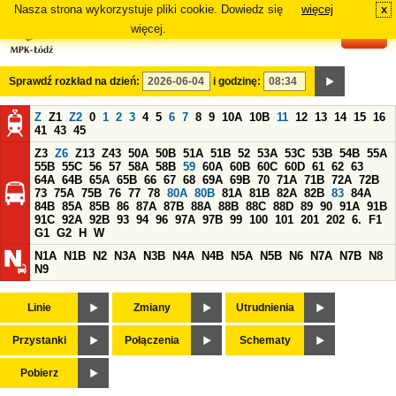
Nasza strona wykorzystuje pliki cookie. Dowiedz się
więcej
x
#
więcej.
Sprawdź rozkład na dzień:
i godzinę:
Z
Z1
Z2
0
1
2
3
4
5
6
7
8
9
10A
10B
11
12
13
14
15
16
41
43
45
Z3
Z6
Z13
Z43
50A
50B
51A
51B
52
53A
53C
53B
54B
55A
55B
55C
56
57
58A
58B
59
60A
60B
60C
60D
61
62
63
64A
64B
65A
65B
66
67
68
69A
69B
70
71A
71B
72A
72B
73
75A
75B
76
77
78
80A
80B
81A
81B
82A
82B
83
84A
84B
85A
85B
86
87A
87B
88A
88B
88C
88D
89
90
91A
91B
91C
92A
92B
93
94
96
97A
97B
99
100
101
201
202
6.
F1
G1
G2
H
W
N1A
N1B
N2
N3A
N3B
N4A
N4B
N5A
N5B
N6
N7A
N7B
N8
N9
Linie
Zmiany
Utrudnienia
Przystanki
Połączenia
Schematy
Pobierz