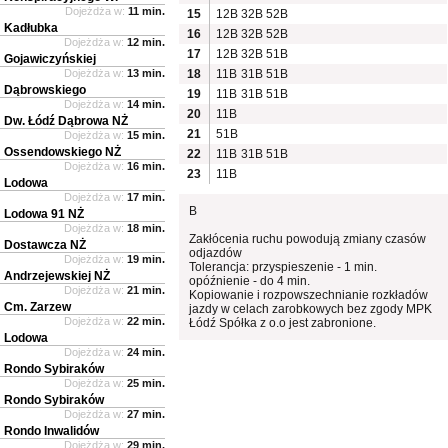
Dojeżdża w:
11 min.
15
12B
32B
52B
Kadłubka
16
12B
32B
52B
Dojeżdża w:
12 min.
17
12B
32B
51B
Gojawiczyńskiej
Dojeżdża w:
13 min.
18
11B
31B
51B
Dąbrowskiego
19
11B
31B
51B
Dojeżdża w:
14 min.
20
11B
Dw. Łódź Dąbrowa NŻ
21
51B
Dojeżdża w:
15 min.
Ossendowskiego NŻ
22
11B
31B
51B
Dojeżdża w:
16 min.
23
11B
Lodowa
Dojeżdża w:
17 min.
B
Lodowa 91 NŻ
Dojeżdża w:
18 min.
Zakłócenia ruchu powodują zmiany czasów
Dostawcza NŻ
odjazdów
Dojeżdża w:
19 min.
Tolerancja: przyspieszenie - 1 min.
Andrzejewskiej NŻ
opóźnienie - do 4 min.
Dojeżdża w:
21 min.
Kopiowanie i rozpowszechnianie rozkładów
Cm. Zarzew
jazdy w celach zarobkowych bez zgody MPK
Dojeżdża w:
22 min.
Łódź Spółka z o.o jest zabronione.
Lodowa
Dojeżdża w:
24 min.
Rondo Sybiraków
Dojeżdża w:
25 min.
Rondo Sybiraków
Dojeżdża w:
27 min.
Rondo Inwalidów
Dojeżdża w:
29 min.