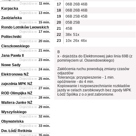
Dojeżdża w:
11 min.
17
06B
26B
46B
Karpacka
18
06B
26B
46B
Dojeżdża w:
13 min.
19
06B
25B
45B
Zaolziańska
Dojeżdża w:
15 min.
20
05B
25B
Rondo Lotników Lwowskich
21
45B
Dojeżdża w:
17 min.
22
38x
51x
Politechniki
23
10x
26x
46x
Dojeżdża w:
20 min.
Cieszkowskiego
Dojeżdża w:
21 min.
B
Jana Pawła II
x - dojeżdża do Elektronowej jako linia 69B (z
Dojeżdża w:
23 min.
pominięciem ul. Ossendowskiego)
Nowe Sady
Zakłócenia ruchu powodują zmiany czasów
Dojeżdża w:
24 min.
odjazdów
Elektronowa NŻ
Tolerancja: przyspieszenie - 1 min.
Dojeżdża w:
25 min.
opóźnienie - do 4 min.
zajezdnia MPK NŻ
Kopiowanie i rozpowszechnianie rozkładów
Dojeżdża w:
27 min.
jazdy w celach zarobkowych bez zgody MPK
ROD Olimpijka NŻ
Łódź Spółka z o.o jest zabronione.
Dojeżdża w:
28 min.
Waltera-Janke NŻ
Dojeżdża w:
29 min.
Wyszyńskiego
Dojeżdża w:
32 min.
Obywatelska
Dojeżdża w:
33 min.
Dw. Łódź Retkinia
Dojeżdża w:
35 min.