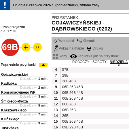
Od dnia 8 czerwca 2026 r., (poniedziałek), zmiana trasy
PRZYSTANEK:
GOJAWICZYŃSKIEJ -
Czas przejazdu
DĄBROWSKIEGO (0202)
dla:
17:20
Przesiadki
Kierunki
69B
B
Pokaż na mapie
Drukuj
ikony
Tabliczka jak na przystanku
ROBOCZY
SOBOTY
NIEDZIELA
Poprzednie przystanki
4
57B
Gojawiczyńskiej
7
29B
Dojeżdża w:
1 min.
8
26B
46B
Kadłubka
9
06B
26B
46B
Dojeżdża w:
2 min.
Konspiracyjnego WP
10
06B
26B
44B
Dojeżdża w:
3 min.
11
06B
26B
46B
Śmigłego-Rydza
12
06B
26B
Dojeżdża w:
5 min.
13
06B
26B
Kraszewskiego
Dojeżdża w:
7 min.
14
26B
Kilińskiego
15
06B
26B
46B
Dojeżdża w:
9 min.
16
09B
29B
46B
Tuszyńska