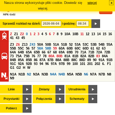
Nasza strona wykorzystuje pliki cookie. Dowiedz się
więcej
x
#
więcej.
Sprawdź rozkład na dzień:
i godzinę:
Z
Z1
Z2
0
1
2
3
4
5
6
7
8
9
10A
10B
11
12
13
14
15
16
41
43
45
Z3
Z6
Z13
Z43
50A
50B
51A
51B
52
53A
53C
53B
54B
55A
55B
55C
56
57
58A
58B
59
60A
60B
60C
60D
61
62
63
64A
64B
65A
65B
66
67
68
69A
69B
70
71A
71B
72A
72B
73
75A
75B
76
77
78
80A
80B
81A
81B
82A
82B
83
84A
84B
85A
85B
86
87A
87B
88A
88B
88C
88D
89
90
91A
91B
91C
92A
92B
93
94
96
97A
97B
99
100
101
201
202
6.
F1
G1
G2
H
W
N1A
N1B
N2
N3A
N3B
N4A
N4B
N5A
N5B
N6
N7A
N7B
N8
N9
Linie
Zmiany
Utrudnienia
Przystanki
Połączenia
Schematy
Pobierz