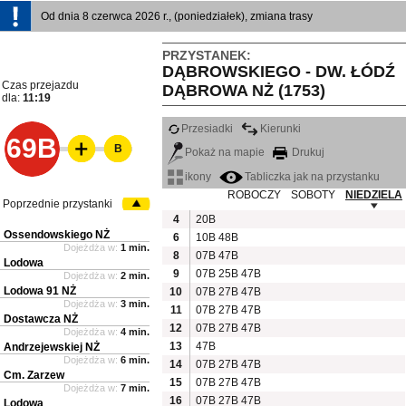
Od dnia 8 czerwca 2026 r., (poniedziałek), zmiana trasy
PRZYSTANEK:
DĄBROWSKIEGO - DW. ŁÓDŹ
Czas przejazdu
DĄBROWA NŻ (1753)
dla:
11:19
Przesiadki
Kierunki
69B
B
Pokaż na mapie
Drukuj
ikony
Tabliczka jak na przystanku
ROBOCZY
SOBOTY
NIEDZIELA
Poprzednie przystanki
4
20B
Ossendowskiego NŻ
6
10B
48B
Dojeżdża w:
1 min.
8
07B
47B
Lodowa
9
07B
25B
47B
Dojeżdża w:
2 min.
Lodowa 91 NŻ
10
07B
27B
47B
Dojeżdża w:
3 min.
11
07B
27B
47B
Dostawcza NŻ
12
07B
27B
47B
Dojeżdża w:
4 min.
13
47B
Andrzejewskiej NŻ
Dojeżdża w:
6 min.
14
07B
27B
47B
Cm. Zarzew
15
07B
27B
47B
Dojeżdża w:
7 min.
16
07B
27B
47B
Lodowa