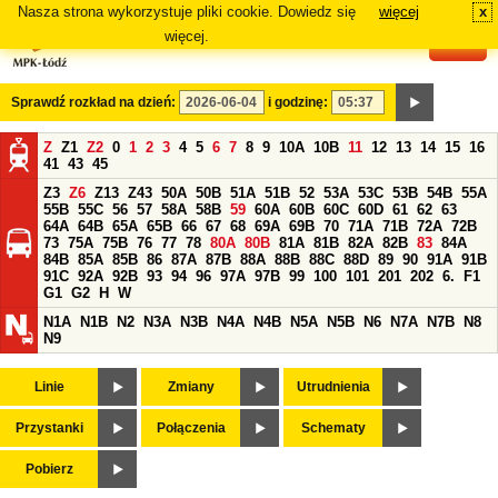
Nasza strona wykorzystuje pliki cookie. Dowiedz się
więcej
x
#
więcej.
Sprawdź rozkład na dzień:
i godzinę:
Z
Z1
Z2
0
1
2
3
4
5
6
7
8
9
10A
10B
11
12
13
14
15
16
41
43
45
Z3
Z6
Z13
Z43
50A
50B
51A
51B
52
53A
53C
53B
54B
55A
55B
55C
56
57
58A
58B
59
60A
60B
60C
60D
61
62
63
64A
64B
65A
65B
66
67
68
69A
69B
70
71A
71B
72A
72B
73
75A
75B
76
77
78
80A
80B
81A
81B
82A
82B
83
84A
84B
85A
85B
86
87A
87B
88A
88B
88C
88D
89
90
91A
91B
91C
92A
92B
93
94
96
97A
97B
99
100
101
201
202
6.
F1
G1
G2
H
W
N1A
N1B
N2
N3A
N3B
N4A
N4B
N5A
N5B
N6
N7A
N7B
N8
N9
Linie
Zmiany
Utrudnienia
Przystanki
Połączenia
Schematy
Pobierz