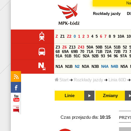
Na
Rozkłady jazdy
Dl
Z
Z1
Z2
0
1
2
3
4
5
6
7
8
9
10A
1
Z3
Z6
Z13
Z43
50A
50B
51A
51B
52
68
69A
69B
70
71A
71B
72A
72B
73
91A
91B
91C
92A
92B
93
94
96
97A
N1A
N1B
N2
N3A
N3B
N4A
N4B
N5A
Start
Rozkłady jazdy
Linia 60D
Linie
Zmiany
Czas przejazdu dla:
10:15
PRZY