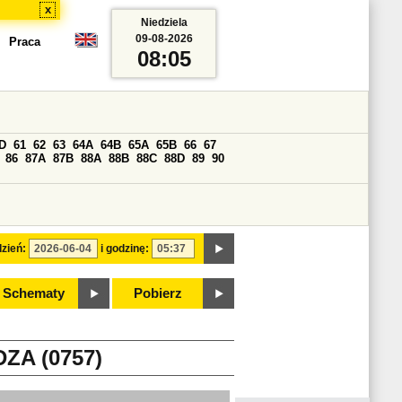
x
Niedziela
09-08-2026
Praca
08:05
D
61
62
63
64A
64B
65A
65B
66
67
86
87A
87B
88A
88B
88C
88D
89
90
zień:
i godzinę:
Schematy
Pobierz
ZA (0757)