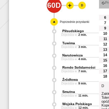
Pr
60D
D
6
Poprzednie przystanki
7
9
Piłsudskiego
10
Dojeżdża w:
2 min.
11
Tuwima
12
Dojeżdża w:
3 min.
13
14
Narutowicza
Dojeżdża w:
4 min.
15
16
Rondo Solidarności
17
Dojeżdża w:
7 min.
18
Źródłowa
Dojeżdża w:
9 min.
D
Smutna
Zakł
Dojeżdża w:
11 min.
Tole
opóź
Wojska Polskiego
Kopi
Dojeżdża w:
12 min.