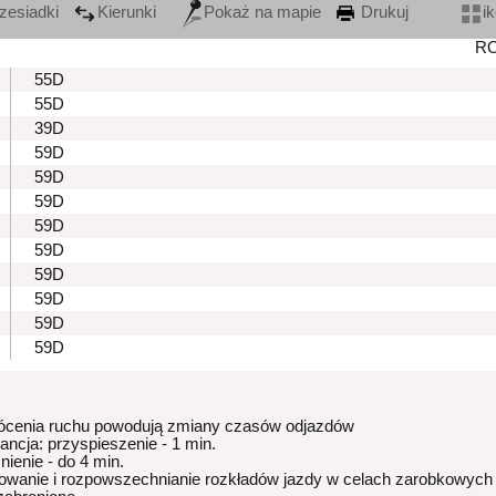
zesiadki
Kierunki
Pokaż na mapie
Drukuj
i
R
55D
55D
39D
59D
59D
59D
59D
59D
59D
59D
59D
59D
ócenia ruchu powodują zmiany czasów odjazdów
rancja: przyspieszenie - 1 min.
nienie - do 4 min.
owanie i rozpowszechnianie rozkładów jazdy w celach zarobkowych