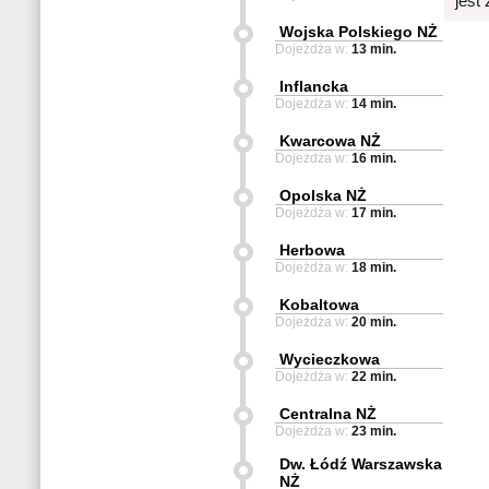
jest
Wojska Polskiego NŻ
Dojeżdża w:
13 min.
Inflancka
Dojeżdża w:
14 min.
Kwarcowa NŻ
Dojeżdża w:
16 min.
Opolska NŻ
Dojeżdża w:
17 min.
Herbowa
Dojeżdża w:
18 min.
Kobaltowa
Dojeżdża w:
20 min.
Wycieczkowa
Dojeżdża w:
22 min.
Centralna NŻ
Dojeżdża w:
23 min.
Dw. Łódź Warszawska
NŻ