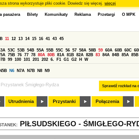
sza strona wykorzystuje pliki cookie. Dowiedz się więcej.
więcej
a pasażera
Bilety
Komunikaty
Reklama
Przetargi
O MPK
0B
11
12
13
14
15
16
41
43
45
53A
53C
53B
54B
55A
55B
55C
56
57
58A
58B
59
60A
60B
60C
60
75A
75B
76
77
78
80A
80B
81A
81B
82A
82B
83
84A
84B
85A
85B
97B
99
100
101
201
202
6.
F1
G1
G2
H
W
N5B
N6
N7A
N7B
N8
N9
Przystanek Śmigłego-Rydza
Sprawdź rozkład na d
Utrudnienia
Przystanki
Połączenia
PIŁSUDSKIEGO - ŚMIGŁEGO-RYD
STANEK: