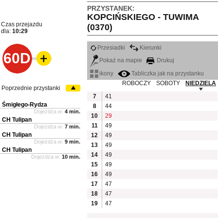
PRZYSTANEK:
KOPCIŃSKIEGO - TUWIMA
Czas przejazdu
(0370)
dla:
10:29
Przesiadki
Kierunki
60D
Pokaż na mapie
Drukuj
ikony
Tabliczka jak na przystanku
ROBOCZY
SOBOTY
NIEDZIELA
Poprzednie przystanki
7
41
Śmigłego-Rydza
8
44
Dojeżdża w:
4 min.
10
29
CH Tulipan
11
49
Dojeżdża w:
7 min.
CH Tulipan
12
49
Dojeżdża w:
9 min.
13
49
CH Tulipan
14
49
Dojeżdża w:
10 min.
15
49
16
49
17
47
18
47
19
47