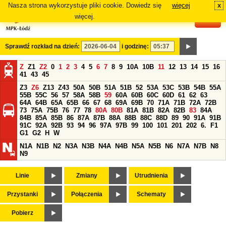
Nasza strona wykorzystuje pliki cookie. Dowiedz się
więcej
x
#
więcej.
Sprawdź rozkład na dzień:
i godzinę:
Z
Z1
Z2
0
1
2
3
4
5
6
7
8
9
10A
10B
11
12
13
14
15
16
41
43
45
Z3
Z6
Z13
Z43
50A
50B
51A
51B
52
53A
53C
53B
54B
55A
55B
55C
56
57
58A
58B
59
60A
60B
60C
60D
61
62
63
64A
64B
65A
65B
66
67
68
69A
69B
70
71A
71B
72A
72B
73
75A
75B
76
77
78
80A
80B
81A
81B
82A
82B
83
84A
84B
85A
85B
86
87A
87B
88A
88B
88C
88D
89
90
91A
91B
91C
92A
92B
93
94
96
97A
97B
99
100
101
201
202
6.
F1
G1
G2
H
W
N1A
N1B
N2
N3A
N3B
N4A
N4B
N5A
N5B
N6
N7A
N7B
N8
N9
Linie
Zmiany
Utrudnienia
Przystanki
Połączenia
Schematy
Pobierz