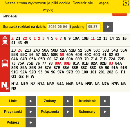
Nasza strona wykorzystuje pliki cookie. Dowiedz się
więcej
x
#
więcej.
Sprawdź rozkład na dzień:
i godzinę:
Z
Z1
Z2
0
1
2
3
4
5
6
7
8
9
10A
10B
11
12
13
14
15
16
41
43
45
Z3
Z6
Z13
Z43
50A
50B
51A
51B
52
53A
53C
53B
54B
55A
55B
55C
56
57
58A
58B
59
60A
60B
60C
60D
61
62
63
64A
64B
65A
65B
66
67
68
69A
69B
70
71A
71B
72A
72B
73
75A
75B
76
77
78
80A
80B
81A
81B
82A
82B
83
84A
84B
85A
85B
86
87A
87B
88A
88B
88C
88D
89
90
91A
91B
91C
92A
92B
93
94
96
97A
97B
99
100
101
201
202
6.
F1
G1
G2
H
W
N1A
N1B
N2
N3A
N3B
N4A
N4B
N5A
N5B
N6
N7A
N7B
N8
N9
Linie
Zmiany
Utrudnienia
Przystanki
Połączenia
Schematy
Pobierz