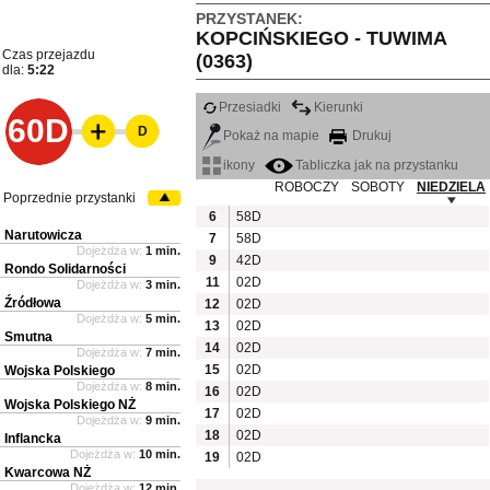
PRZYSTANEK:
KOPCIŃSKIEGO - TUWIMA
Czas przejazdu
(0363)
dla:
5:22
Przesiadki
Kierunki
60D
D
Pokaż na mapie
Drukuj
ikony
Tabliczka jak na przystanku
ROBOCZY
SOBOTY
NIEDZIELA
Poprzednie przystanki
6
58D
Narutowicza
7
58D
Dojeżdża w:
1 min.
9
42D
Rondo Solidarności
11
02D
Dojeżdża w:
3 min.
Źródłowa
12
02D
Dojeżdża w:
5 min.
13
02D
Smutna
14
02D
Dojeżdża w:
7 min.
15
02D
Wojska Polskiego
Dojeżdża w:
8 min.
16
02D
Wojska Polskiego NŻ
17
02D
Dojeżdża w:
9 min.
18
02D
Inflancka
Dojeżdża w:
10 min.
19
02D
Kwarcowa NŻ
Dojeżdża w:
12 min.