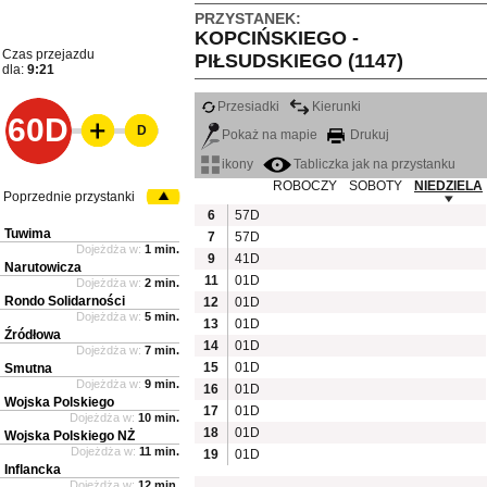
PRZYSTANEK:
KOPCIŃSKIEGO -
Czas przejazdu
PIŁSUDSKIEGO (1147)
dla:
9:21
Przesiadki
Kierunki
60D
D
Pokaż na mapie
Drukuj
ikony
Tabliczka jak na przystanku
ROBOCZY
SOBOTY
NIEDZIELA
Poprzednie przystanki
6
57D
Tuwima
7
57D
Dojeżdża w:
1 min.
9
41D
Narutowicza
11
01D
Dojeżdża w:
2 min.
Rondo Solidarności
12
01D
Dojeżdża w:
5 min.
13
01D
Źródłowa
14
01D
Dojeżdża w:
7 min.
15
01D
Smutna
Dojeżdża w:
9 min.
16
01D
Wojska Polskiego
17
01D
Dojeżdża w:
10 min.
18
01D
Wojska Polskiego NŻ
Dojeżdża w:
11 min.
19
01D
Inflancka
Dojeżdża w:
12 min.