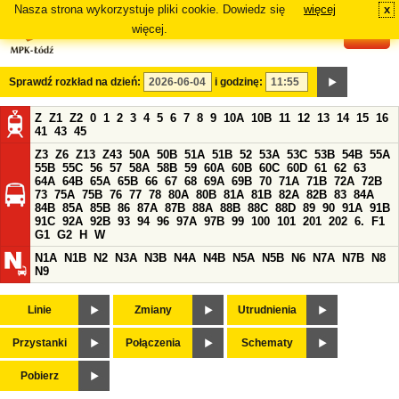
Nasza strona wykorzystuje pliki cookie. Dowiedz się
więcej
x
#
więcej.
Sprawdź rozkład na dzień:
i godzinę:
Z
Z1
Z2
0
1
2
3
4
5
6
7
8
9
10A
10B
11
12
13
14
15
16
41
43
45
Z3
Z6
Z13
Z43
50A
50B
51A
51B
52
53A
53C
53B
54B
55A
55B
55C
56
57
58A
58B
59
60A
60B
60C
60D
61
62
63
64A
64B
65A
65B
66
67
68
69A
69B
70
71A
71B
72A
72B
73
75A
75B
76
77
78
80A
80B
81A
81B
82A
82B
83
84A
84B
85A
85B
86
87A
87B
88A
88B
88C
88D
89
90
91A
91B
91C
92A
92B
93
94
96
97A
97B
99
100
101
201
202
6.
F1
G1
G2
H
W
N1A
N1B
N2
N3A
N3B
N4A
N4B
N5A
N5B
N6
N7A
N7B
N8
N9
Linie
Zmiany
Utrudnienia
Przystanki
Połączenia
Schematy
Pobierz