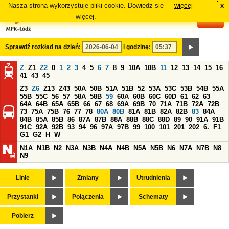
Nasza strona wykorzystuje pliki cookie. Dowiedz się
więcej
x
#
więcej.
Sprawdź rozkład na dzień:
i godzinę:
Z
Z1
Z2
0
1
2
3
4
5
6
7
8
9
10A
10B
11
12
13
14
15
16
41
43
45
Z3
Z6
Z13
Z43
50A
50B
51A
51B
52
53A
53C
53B
54B
55A
55B
55C
56
57
58A
58B
59
60A
60B
60C
60D
61
62
63
64A
64B
65A
65B
66
67
68
69A
69B
70
71A
71B
72A
72B
73
75A
75B
76
77
78
80A
80B
81A
81B
82A
82B
83
84A
84B
85A
85B
86
87A
87B
88A
88B
88C
88D
89
90
91A
91B
91C
92A
92B
93
94
96
97A
97B
99
100
101
201
202
6.
F1
G1
G2
H
W
N1A
N1B
N2
N3A
N3B
N4A
N4B
N5A
N5B
N6
N7A
N7B
N8
N9
Linie
Zmiany
Utrudnienia
Przystanki
Połączenia
Schematy
Pobierz