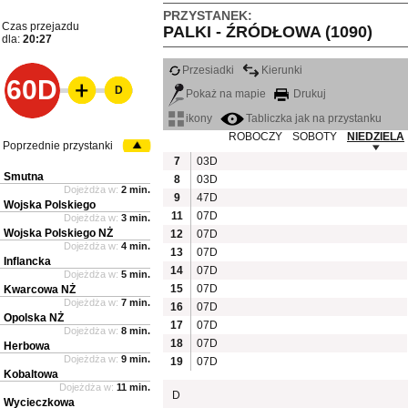
PRZYSTANEK:
Czas przejazdu
PALKI - ŹRÓDŁOWA (1090)
dla:
20:27
Przesiadki
Kierunki
60D
D
Pokaż na mapie
Drukuj
ikony
Tabliczka jak na przystanku
ROBOCZY
SOBOTY
NIEDZIELA
Poprzednie przystanki
7
03D
Smutna
8
03D
Dojeżdża w:
2 min.
9
47D
Wojska Polskiego
11
07D
Dojeżdża w:
3 min.
Wojska Polskiego NŻ
12
07D
Dojeżdża w:
4 min.
13
07D
Inflancka
14
07D
Dojeżdża w:
5 min.
15
07D
Kwarcowa NŻ
Dojeżdża w:
7 min.
16
07D
Opolska NŻ
17
07D
Dojeżdża w:
8 min.
18
07D
Herbowa
Dojeżdża w:
9 min.
19
07D
Kobaltowa
Dojeżdża w:
11 min.
D
Wycieczkowa