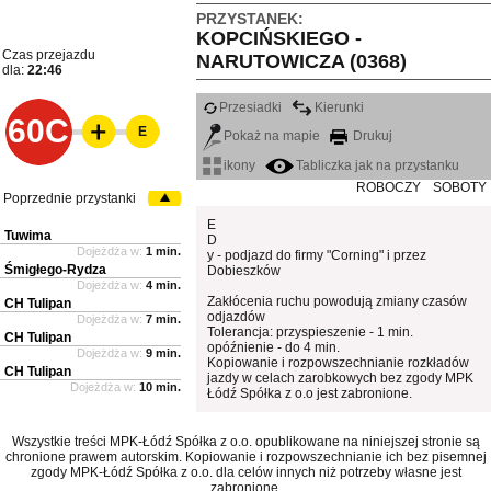
PRZYSTANEK:
KOPCIŃSKIEGO -
Czas przejazdu
NARUTOWICZA (0368)
dla:
22:46
Przesiadki
Kierunki
60C
E
Pokaż na mapie
Drukuj
ikony
Tabliczka jak na przystanku
ROBOCZY
SOBOTY
Poprzednie przystanki
E
Tuwima
D
Dojeżdża w:
1 min.
y - podjazd do firmy "Corning" i przez
Śmigłego-Rydza
Dobieszków
Dojeżdża w:
4 min.
Zakłócenia ruchu powodują zmiany czasów
CH Tulipan
odjazdów
Dojeżdża w:
7 min.
Tolerancja: przyspieszenie - 1 min.
CH Tulipan
opóźnienie - do 4 min.
Dojeżdża w:
9 min.
Kopiowanie i rozpowszechnianie rozkładów
CH Tulipan
jazdy w celach zarobkowych bez zgody MPK
Dojeżdża w:
10 min.
Łódź Spółka z o.o jest zabronione.
Wszystkie treści MPK-Łódź Spółka z o.o. opublikowane na niniejszej stronie są
chronione prawem autorskim. Kopiowanie i rozpowszechnianie ich bez pisemnej
zgody MPK-Łódź Spółka z o.o. dla celów innych niż potrzeby własne jest
zabronione.