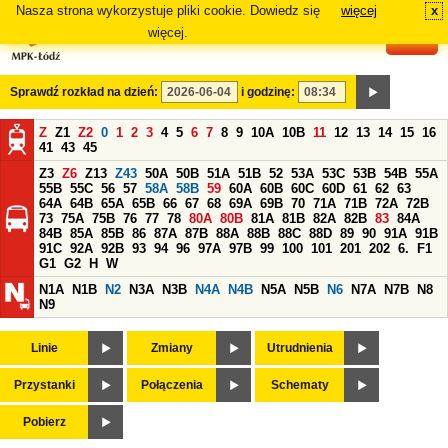
Nasza strona wykorzystuje pliki cookie. Dowiedz się
więcej
x
#
więcej.
Sprawdź rozkład na dzień:
i godzinę:
Z
Z1
Z2
0
1
2
3
4
5
6
7
8
9
10A
10B
11
12
13
14
15
16
41
43
45
Z3
Z6
Z13
Z43
50A
50B
51A
51B
52
53A
53C
53B
54B
55A
55B
55C
56
57
58A
58B
59
60A
60B
60C
60D
61
62
63
64A
64B
65A
65B
66
67
68
69A
69B
70
71A
71B
72A
72B
73
75A
75B
76
77
78
80A
80B
81A
81B
82A
82B
83
84A
84B
85A
85B
86
87A
87B
88A
88B
88C
88D
89
90
91A
91B
91C
92A
92B
93
94
96
97A
97B
99
100
101
201
202
6.
F1
G1
G2
H
W
N1A
N1B
N2
N3A
N3B
N4A
N4B
N5A
N5B
N6
N7A
N7B
N8
N9
Linie
Zmiany
Utrudnienia
Przystanki
Połączenia
Schematy
Pobierz