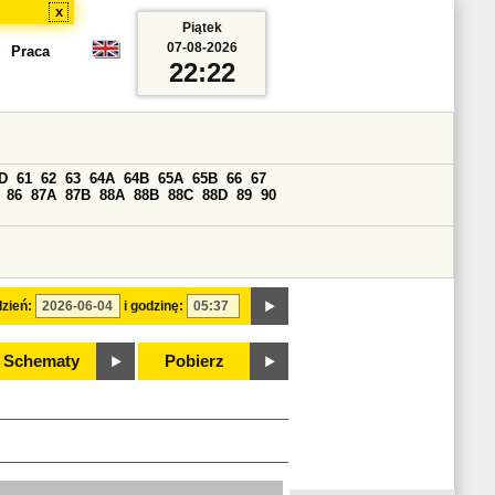
x
Piątek
07-08-2026
Praca
22:22
D
61
62
63
64A
64B
65A
65B
66
67
86
87A
87B
88A
88B
88C
88D
89
90
zień:
i godzinę:
Schematy
Pobierz