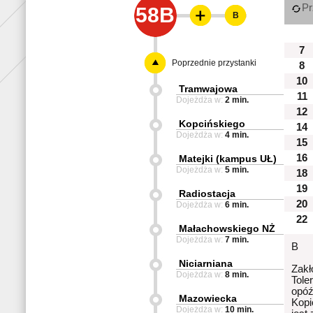
Pr
58B
B
7
Poprzednie przystanki
8
10
Tramwajowa
11
Dojeżdża w:
2 min.
12
Kopcińskiego
14
Dojeżdża w:
4 min.
15
16
Matejki (kampus UŁ)
Dojeżdża w:
5 min.
18
19
Radiostacja
20
Dojeżdża w:
6 min.
22
Małachowskiego NŻ
Dojeżdża w:
7 min.
B
Niciarniana
Zakł
Dojeżdża w:
8 min.
Tole
opóź
Mazowiecka
Kopi
Dojeżdża w:
10 min.