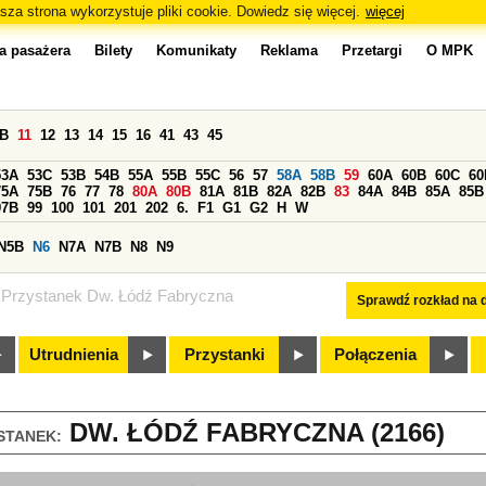
sza strona wykorzystuje pliki cookie. Dowiedz się więcej.
więcej
a pasażera
Bilety
Komunikaty
Reklama
Przetargi
O MPK
0B
11
12
13
14
15
16
41
43
45
53A
53C
53B
54B
55A
55B
55C
56
57
58A
58B
59
60A
60B
60C
60
75A
75B
76
77
78
80A
80B
81A
81B
82A
82B
83
84A
84B
85A
85B
97B
99
100
101
201
202
6.
F1
G1
G2
H
W
N5B
N6
N7A
N7B
N8
N9
Przystanek Dw. Łódź Fabryczna
Sprawdź rozkład na d
Utrudnienia
Przystanki
Połączenia
DW. ŁÓDŹ FABRYCZNA (2166)
STANEK: