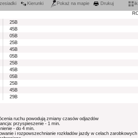
zesiadki
Kierunki
Pokaż na mapie
Drukuj
i
R
25B
45B
05B
25B
45B
05B
25B
45B
05B
25B
45B
29B
ócenia ruchu powodują zmiany czasów odjazdów
rancja: przyspieszenie - 1 min.
nienie - do 4 min.
owanie i rozpowszechnianie rozkładów jazdy w celach zarobkowych