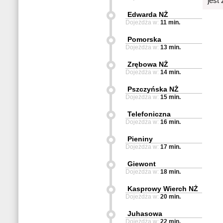
jest
Edwarda NŻ
Dojeżdża w:
11 min.
Pomorska
Dojeżdża w:
13 min.
Zrębowa NŻ
Dojeżdża w:
14 min.
Pszczyńska NŻ
Dojeżdża w:
15 min.
Telefoniczna
Dojeżdża w:
16 min.
Pieniny
Dojeżdża w:
17 min.
Giewont
Dojeżdża w:
18 min.
Kasprowy Wierch NŻ
Dojeżdża w:
20 min.
Juhasowa
Dojeżdża w:
22 min.