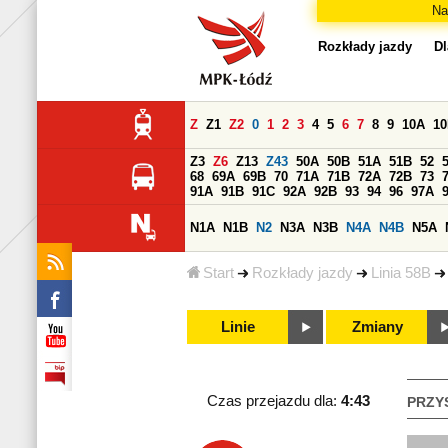
Na
Rozkłady jazdy
Dl
Z
Z1
Z2
0
1
2
3
4
5
6
7
8
9
10A
1
Z3
Z6
Z13
Z43
50A
50B
51A
51B
52
68
69A
69B
70
71A
71B
72A
72B
73
91A
91B
91C
92A
92B
93
94
96
97A
N1A
N1B
N2
N3A
N3B
N4A
N4B
N5A
Start
Rozkłady jazdy
Linia 58B
Linie
Zmiany
Czas przejazdu dla:
4:43
PRZY