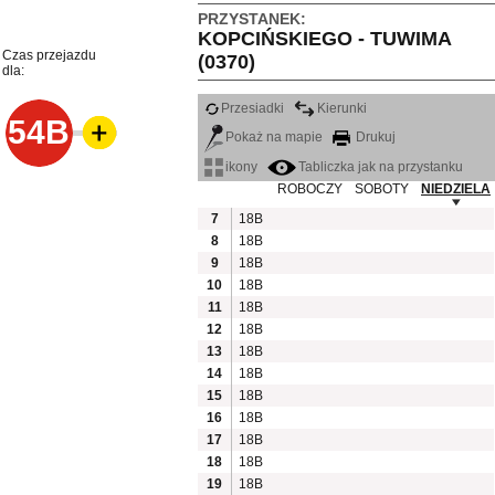
PRZYSTANEK:
KOPCIŃSKIEGO - TUWIMA
Czas przejazdu
(0370)
dla:
Przesiadki
Kierunki
54B
Pokaż na mapie
Drukuj
ikony
Tabliczka jak na przystanku
ROBOCZY
SOBOTY
NIEDZIELA
7
18B
8
18B
9
18B
10
18B
11
18B
12
18B
13
18B
14
18B
15
18B
16
18B
17
18B
18
18B
19
18B