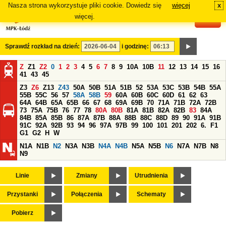
Nasza strona wykorzystuje pliki cookie. Dowiedz się
więcej
x
#
więcej.
Sprawdź rozkład na dzień:
i godzinę:
Z
Z1
Z2
0
1
2
3
4
5
6
7
8
9
10A
10B
11
12
13
14
15
16
41
43
45
Z3
Z6
Z13
Z43
50A
50B
51A
51B
52
53A
53C
53B
54B
55A
55B
55C
56
57
58A
58B
59
60A
60B
60C
60D
61
62
63
64A
64B
65A
65B
66
67
68
69A
69B
70
71A
71B
72A
72B
73
75A
75B
76
77
78
80A
80B
81A
81B
82A
82B
83
84A
84B
85A
85B
86
87A
87B
88A
88B
88C
88D
89
90
91A
91B
91C
92A
92B
93
94
96
97A
97B
99
100
101
201
202
6.
F1
G1
G2
H
W
N1A
N1B
N2
N3A
N3B
N4A
N4B
N5A
N5B
N6
N7A
N7B
N8
N9
Linie
Zmiany
Utrudnienia
Przystanki
Połączenia
Schematy
Pobierz