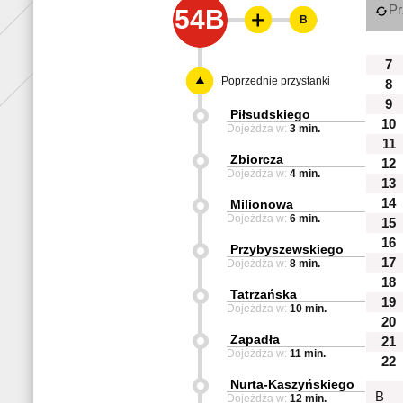
Pr
54B
B
7
Poprzednie przystanki
8
9
Piłsudskiego
10
Dojeżdża w:
3 min.
11
Zbiorcza
12
Dojeżdża w:
4 min.
13
14
Milionowa
Dojeżdża w:
6 min.
15
16
Przybyszewskiego
17
Dojeżdża w:
8 min.
18
Tatrzańska
19
Dojeżdża w:
10 min.
20
Zapadła
21
Dojeżdża w:
11 min.
22
Nurta-Kaszyńskiego
B
Dojeżdża w:
12 min.