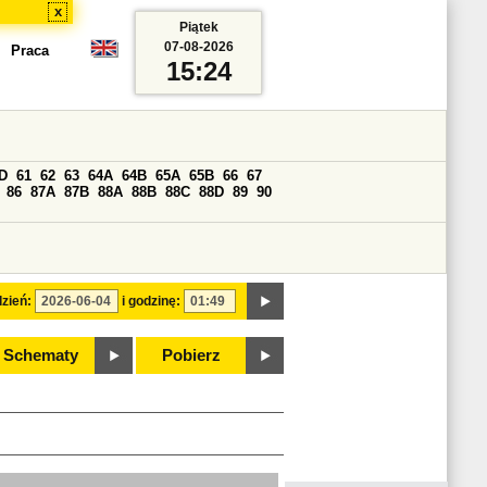
x
Piątek
07-08-2026
Praca
15:24
D
61
62
63
64A
64B
65A
65B
66
67
86
87A
87B
88A
88B
88C
88D
89
90
zień:
i godzinę:
Schematy
Pobierz