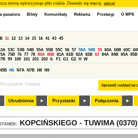
sza strona wykorzystuje pliki cookie. Dowiedz się więcej.
więcej
a pasażera
Bilety
Komunikaty
Reklama
Przetargi
O MPK
0B
11
12
13
14
15
16
41
43
45
53A
53C
53B
54B
55A
55B
55C
56
57
58A
58B
59
60A
60B
60C
60
75A
75B
76
77
78
80A
80B
81A
81B
82A
82B
83
84A
84B
85A
85B
97B
99
100
101
201
202
6.
F1
G1
G2
H
W
N5B
N6
N7A
N7B
N8
N9
Przystanek Tuwima
Sprawdź rozkład na d
Utrudnienia
Przystanki
Połączenia
KOPCIŃSKIEGO - TUWIMA (0370)
STANEK: