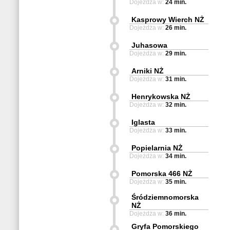
Dojeżdża w:
24 min.
Kasprowy Wierch NŻ
Dojeżdża w:
26 min.
Juhasowa
Dojeżdża w:
29 min.
Arniki NŻ
Dojeżdża w:
31 min.
Henrykowska NŻ
Dojeżdża w:
32 min.
Iglasta
Dojeżdża w:
33 min.
Popielarnia NŻ
Dojeżdża w:
34 min.
Pomorska 466 NŻ
Dojeżdża w:
35 min.
Śródziemnomorska
NŻ
Dojeżdża w:
36 min.
Gryfa Pomorskiego