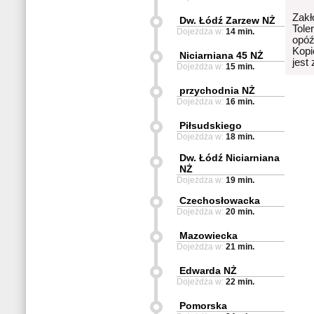
Zakł
Dw. Łódź Zarzew NŻ
Tole
Dojeżdża w:
14 min.
opóź
Kopi
Niciarniana 45 NŻ
jest
Dojeżdża w:
15 min.
przychodnia NŻ
Dojeżdża w:
16 min.
Piłsudskiego
Dojeżdża w:
18 min.
Dw. Łódź Niciarniana
NŻ
Dojeżdża w:
19 min.
Czechosłowacka
Dojeżdża w:
20 min.
Mazowiecka
Dojeżdża w:
21 min.
Edwarda NŻ
Dojeżdża w:
22 min.
Pomorska