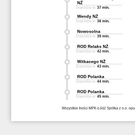
NŻ
Dojeżdża w:
37 min.
Wendy NŻ
Dojeżdża w:
38 min.
Nowosolna
Dojeżdża w:
39 min.
ROD Relaks NŻ
Dojeżdża w:
42 min.
Witkacego NŻ
Dojeżdża w:
43 min.
ROD Polanka
Dojeżdża w:
44 min.
ROD Polanka
Dojeżdża w:
45 min.
Wszystkie treści MPK-Łódź Spółka z o.o. op