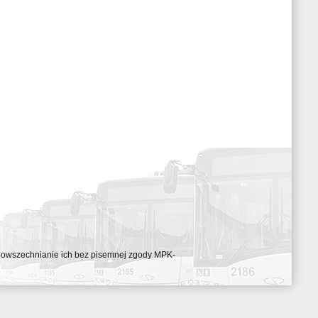
ozpowszechnianie ich bez pisemnej zgody MPK-