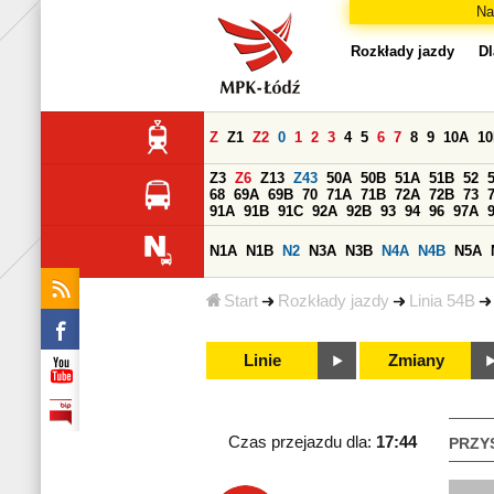
Na
Rozkłady jazdy
Dl
Z
Z1
Z2
0
1
2
3
4
5
6
7
8
9
10A
1
Z3
Z6
Z13
Z43
50A
50B
51A
51B
52
68
69A
69B
70
71A
71B
72A
72B
73
91A
91B
91C
92A
92B
93
94
96
97A
N1A
N1B
N2
N3A
N3B
N4A
N4B
N5A
Start
Rozkłady jazdy
Linia 54B
Linie
Zmiany
Czas przejazdu dla:
17:44
PRZY