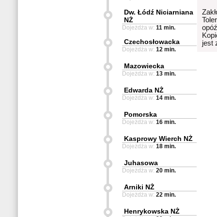
Dw. Łódź Niciarniana
Zakł
NŻ
Tole
opóź
Dojeżdża w:
11 min.
Kopi
Czechosłowacka
jest
Dojeżdża w:
12 min.
Mazowiecka
Dojeżdża w:
13 min.
Edwarda NŻ
Dojeżdża w:
14 min.
Pomorska
Dojeżdża w:
16 min.
Kasprowy Wierch NŻ
Dojeżdża w:
18 min.
Juhasowa
Dojeżdża w:
20 min.
Arniki NŻ
Dojeżdża w:
22 min.
Henrykowska NŻ