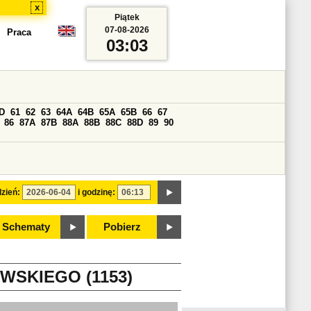
x
Piątek
07-08-2026
Praca
03:03
D
61
62
63
64A
64B
65A
65B
66
67
86
87A
87B
88A
88B
88C
88D
89
90
zień:
i godzinę:
Schematy
Pobierz
WSKIEGO (1153)