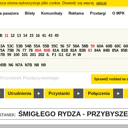
sza strona wykorzystuje pliki cookie. Dowiedz się więcej.
więcej
a pasażera
Bilety
Komunikaty
Reklama
Przetargi
O MPK
0B
11
12
13
14
15
16
41
43
45
53A
53C
53B
54B
55A
55B
55C
56
57
58A
58B
59
60A
60B
60C
60
75A
75B
76
77
78
80A
80B
81A
81B
82A
82B
83
84A
84B
85A
85B
97B
99
100
101
201
202
6.
F1
G1
G2
H
W
N5B
N6
N7A
N7B
N8
N9
Przystanek Przybyszewskiego
Sprawdź rozkład na d
Utrudnienia
Przystanki
Połączenia
ŚMIGŁEGO RYDZA - PRZYBYSZE
STANEK: