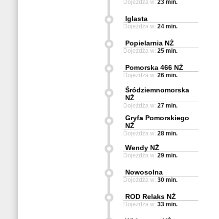
Dojeżdża w:
23 min.
Iglasta
Dojeżdża w:
24 min.
Popielarnia NŻ
Dojeżdża w:
25 min.
Pomorska 466 NŻ
Dojeżdża w:
26 min.
Śródziemnomorska
NŻ
Dojeżdża w:
27 min.
Gryfa Pomorskiego
NŻ
Dojeżdża w:
28 min.
Wendy NŻ
Dojeżdża w:
29 min.
Nowosolna
Dojeżdża w:
30 min.
ROD Relaks NŻ
Dojeżdża w:
33 min.