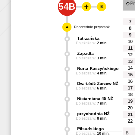
Pr
54B
B
7
Poprzednie przystanki
8
9
Tatrzańska
10
Dojeżdża w:
2 min.
11
Zapadła
12
Dojeżdża w:
3 min.
13
14
Nurta-Kaszyńskiego
Dojeżdża w:
4 min.
15
16
Dw. Łódź Zarzew NŻ
17
Dojeżdża w:
6 min.
18
Niciarniana 45 NŻ
19
Dojeżdża w:
7 min.
20
przychodnia NŻ
21
Dojeżdża w:
8 min.
22
Piłsudskiego
B
Dojeżdża w:
10 min.