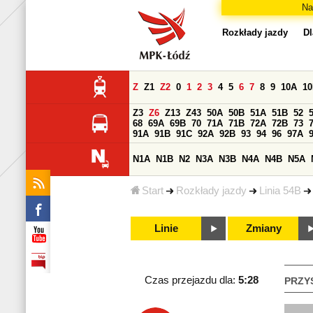
Na
Rozkłady jazdy
Dl
Z
Z1
Z2
0
1
2
3
4
5
6
7
8
9
10A
1
Z3
Z6
Z13
Z43
50A
50B
51A
51B
52
68
69A
69B
70
71A
71B
72A
72B
73
91A
91B
91C
92A
92B
93
94
96
97A
N1A
N1B
N2
N3A
N3B
N4A
N4B
N5A
Start
Rozkłady jazdy
Linia 54B
Linie
Zmiany
Czas przejazdu dla:
5:28
PRZY