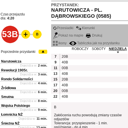
PRZYSTANEK:
NARUTOWICZA - PL.
Czas przejazdu
DĄBROWSKIEGO (0585)
dla:
4:20
Przesiadki
Kierunki
53B
B
Pokaż na mapie
Drukuj
ikony
Tabliczka jak na przystanku
ROBOCZY
SOBOTY
NIEDZIELA
Poprzednie przystanki
7
20B
Narutowicza
9
40B
Dojeżdża w:
2 min.
11
00B
Rewolucji 1905r.
13
40B
Dojeżdża w:
3 min.
Rondo Solidarności
15
20B
Dojeżdża w:
4 min.
17
40B
Źródłowa
20
00B
Dojeżdża w:
6 min.
22
40B
Smutna
Dojeżdża w:
8 min.
Wojska Polskiego
B
Dojeżdża w:
9 min.
Łomnicka NŻ
Zakłócenia ruchu powodują zmiany czasów
Dojeżdża w:
11 min.
odjazdów
Tolerancja: przyspieszenie - 1 min.
Śnieżna NŻ
opóźnienie - do 4 min.
Dojeżdża w:
13 min.