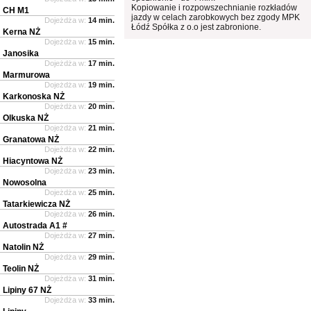
Kopiowanie i rozpowszechnianie rozkładów
CH M1
jazdy w celach zarobkowych bez zgody MPK
Dojeżdża w:
14 min.
Łódź Spółka z o.o jest zabronione.
Kerna NŻ
Dojeżdża w:
15 min.
Janosika
Dojeżdża w:
17 min.
Marmurowa
Dojeżdża w:
19 min.
Karkonoska NŻ
Dojeżdża w:
20 min.
Olkuska NŻ
Dojeżdża w:
21 min.
Granatowa NŻ
Dojeżdża w:
22 min.
Hiacyntowa NŻ
Dojeżdża w:
23 min.
Nowosolna
Dojeżdża w:
25 min.
Tatarkiewicza NŻ
Dojeżdża w:
26 min.
Autostrada A1 #
Dojeżdża w:
27 min.
Natolin NŻ
Dojeżdża w:
29 min.
Teolin NŻ
Dojeżdża w:
31 min.
Lipiny 67 NŻ
Dojeżdża w:
33 min.