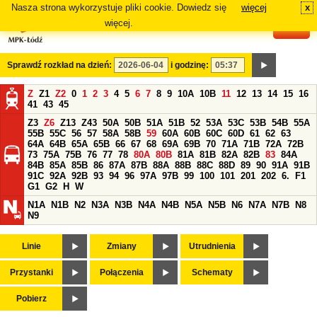
Nasza strona wykorzystuje pliki cookie. Dowiedz się
więcej
x
#
więcej.
Sprawdź rozkład na dzień:
i godzinę:
Z
Z1
Z2
0
1
2
3
4
5
6
7
8
9
10A
10B
11
12
13
14
15
16
41
43
45
Z3
Z6
Z13
Z43
50A
50B
51A
51B
52
53A
53C
53B
54B
55A
55B
55C
56
57
58A
58B
59
60A
60B
60C
60D
61
62
63
64A
64B
65A
65B
66
67
68
69A
69B
70
71A
71B
72A
72B
73
75A
75B
76
77
78
80A
80B
81A
81B
82A
82B
83
84A
84B
85A
85B
86
87A
87B
88A
88B
88C
88D
89
90
91A
91B
91C
92A
92B
93
94
96
97A
97B
99
100
101
201
202
6.
F1
G1
G2
H
W
N1A
N1B
N2
N3A
N3B
N4A
N4B
N5A
N5B
N6
N7A
N7B
N8
N9
Linie
Zmiany
Utrudnienia
Przystanki
Połączenia
Schematy
Pobierz