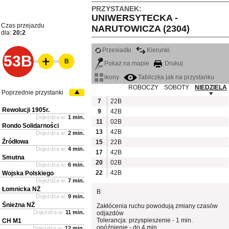
PRZYSTANEK:
UNIWERSYTECKA -
Czas przejazdu
NARUTOWICZA (2304)
dla:
20:2
Przesiadki
Kierunki
53B
B
Pokaż na mapie
Drukuj
ikony
Tabliczka jak na przystanku
ROBOCZY
SOBOTY
NIEDZIELA
Poprzednie przystanki
7
22B
Rewolucji 1905r.
9
42B
Dojeżdża w:
1 min.
11
02B
Rondo Solidarności
13
42B
Dojeżdża w:
2 min.
Źródłowa
15
22B
Dojeżdża w:
4 min.
17
42B
Smutna
20
02B
Dojeżdża w:
6 min.
22
42B
Wojska Polskiego
Dojeżdża w:
7 min.
Łomnicka NŻ
B
Dojeżdża w:
9 min.
Śnieżna NŻ
Zakłócenia ruchu powodują zmiany czasów
Dojeżdża w:
11 min.
odjazdów
Tolerancja: przyspieszenie - 1 min.
CH M1
opóźnienie - do 4 min.
Dojeżdża w:
12 min.