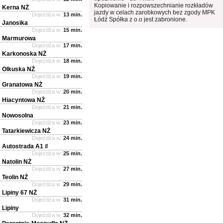
Kopiowanie i rozpowszechnianie rozkładów
Kerna NŻ
jazdy w celach zarobkowych bez zgody MPK
Dojeżdża w:
13 min.
Łódź Spółka z o.o jest zabronione.
Janosika
Dojeżdża w:
15 min.
Marmurowa
Dojeżdża w:
17 min.
Karkonoska NŻ
Dojeżdża w:
18 min.
Olkuska NŻ
Dojeżdża w:
19 min.
Granatowa NŻ
Dojeżdża w:
20 min.
Hiacyntowa NŻ
Dojeżdża w:
21 min.
Nowosolna
Dojeżdża w:
23 min.
Tatarkiewicza NŻ
Dojeżdża w:
24 min.
Autostrada A1 #
Dojeżdża w:
25 min.
Natolin NŻ
Dojeżdża w:
27 min.
Teolin NŻ
Dojeżdża w:
29 min.
Lipiny 67 NŻ
Dojeżdża w:
31 min.
Lipiny
Dojeżdża w:
32 min.