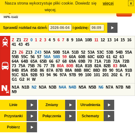
Nasza strona wykorzystuje pliki cookie. Dowiedz się
więcej
x
#
więcej.
Sprawdź rozkład na dzień:
i godzinę:
Z
Z1
Z2
0
1
2
3
4
5
6
7
8
9
10A
10B
11
12
13
14
15
16
41
43
45
Z3
Z6
Z13
Z43
50A
50B
51A
51B
52
53A
53C
53B
54B
55A
55B
55C
56
57
58A
58B
59
60A
60B
60C
60D
61
62
63
64A
64B
65A
65B
66
67
68
69A
69B
70
71A
71B
72A
72B
73
75A
75B
76
77
78
80A
80B
81A
81B
82A
82B
83
84A
84B
85A
85B
86
87A
87B
88A
88B
88C
88D
89
90
91A
91B
91C
92A
92B
93
94
96
97A
97B
99
100
101
201
202
6.
F1
G1
G2
H
W
N1A
N1B
N2
N3A
N3B
N4A
N4B
N5A
N5B
N6
N7A
N7B
N8
N9
Linie
Zmiany
Utrudnienia
Przystanki
Połączenia
Schematy
Pobierz