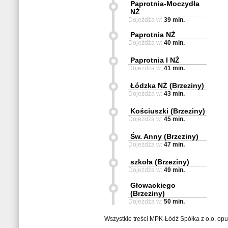
Paprotnia-Moczydła
NŻ
Dojeżdża w:
39 min.
Paprotnia NŻ
Dojeżdża w:
40 min.
Paprotnia I NŻ
Dojeżdża w:
41 min.
Łódzka NŻ (Brzeziny)
Dojeżdża w:
43 min.
Kościuszki (Brzeziny)
Dojeżdża w:
45 min.
Św. Anny (Brzeziny)
Dojeżdża w:
47 min.
szkoła (Brzeziny)
Dojeżdża w:
49 min.
Głowackiego
(Brzeziny)
Dojeżdża w:
50 min.
Wszystkie treści MPK-Łódź Spółka z o.o. op