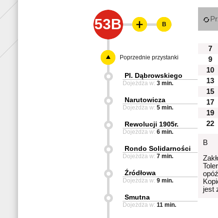
Pr
53B
B
7
Poprzednie przystanki
9
10
Pl. Dąbrowskiego
13
Dojeżdża w:
3 min.
15
Narutowicza
17
Dojeżdża w:
5 min.
19
22
Rewolucji 1905r.
Dojeżdża w:
6 min.
B
Rondo Solidarności
Dojeżdża w:
7 min.
Zakł
Tole
Źródłowa
opóź
Dojeżdża w:
9 min.
Kopi
jest
Smutna
Dojeżdża w:
11 min.