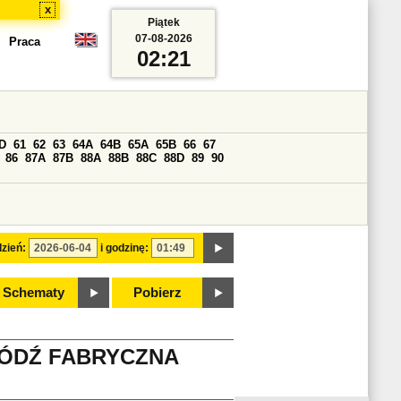
x
Piątek
07-08-2026
Praca
02:21
D
61
62
63
64A
64B
65A
65B
66
67
86
87A
87B
88A
88B
88C
88D
89
90
zień:
i godzinę:
Schematy
Pobierz
ŁÓDŹ FABRYCZNA