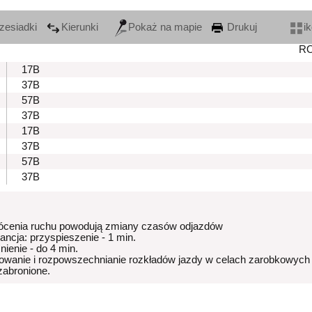
zesiadki
Kierunki
Pokaż na mapie
Drukuj
i
R
17B
37B
57B
37B
17B
37B
57B
37B
ócenia ruchu powodują zmiany czasów odjazdów
rancja: przyspieszenie - 1 min.
nienie - do 4 min.
owanie i rozpowszechnianie rozkładów jazdy w celach zarobkowych
 zabronione.