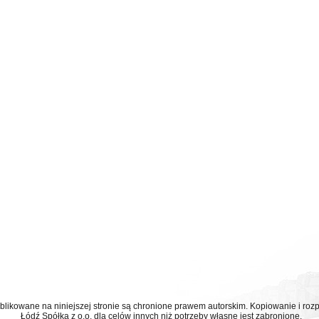
ublikowane na niniejszej stronie są chronione prawem autorskim. Kopiowanie i r
Łódź Spółka z o.o. dla celów innych niż potrzeby własne jest zabronione.