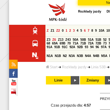
Na
Rozkłady jazdy
Dl
Z
Z1
Z2
0
1
2
3
4
5
6
7
8
9
10A
1
Z3
Z6
Z13
Z43
50A
50B
51A
51B
52
68
69A
69B
70
71A
71B
72A
72B
73
91A
91B
91C
92A
92B
93
94
96
97A
N1A
N1B
N2
N3A
N3B
N4A
N4B
N5A
Start
Rozkłady jazdy
Linia 53B
Linie
Zmiany
PRZY
Czas przejazdu dla:
4:57