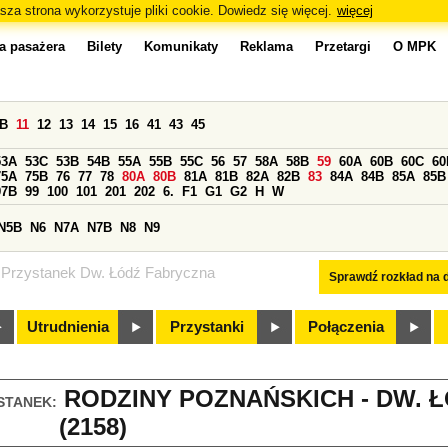
sza strona wykorzystuje pliki cookie. Dowiedz się więcej.
więcej
a pasażera
Bilety
Komunikaty
Reklama
Przetargi
O MPK
0B
11
12
13
14
15
16
41
43
45
53A
53C
53B
54B
55A
55B
55C
56
57
58A
58B
59
60A
60B
60C
60
75A
75B
76
77
78
80A
80B
81A
81B
82A
82B
83
84A
84B
85A
85B
97B
99
100
101
201
202
6.
F1
G1
G2
H
W
N5B
N6
N7A
N7B
N8
N9
Przystanek Dw. Łódź Fabryczna
Sprawdź rozkład na d
Utrudnienia
Przystanki
Połączenia
RODZINY POZNAŃSKICH - DW. 
STANEK:
(2158)