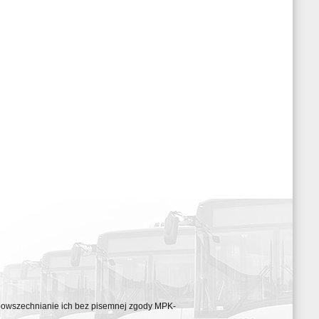
ozpowszechnianie ich bez pisemnej zgody MPK-