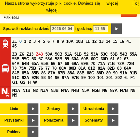
Nasza strona wykorzystuje pliki cookie. Dowiedz się
więcej
x
#
więcej.
Sprawdź rozkład na dzień:
i godzinę:
Z1
0
1
2
3
4
5
6
7
8
9
10A
10B
11
12
13
14
15
16
41
45
Z3
Z6
Z13
Z43
50A
50B
51A
51B
52
53A
53C
53B
54B
55A
55B
55C
56
57
58A
58B
59
60A
60B
60C
60D
61
62
63
64A
64B
65A
65B
66
67
68
69A
69B
70
71A
71B
72A
72B
73
75A
75B
76
77
78
80A
80B
81A
81B
82A
82B
83
84A
84B
85A
85B
86
87A
87B
88A
88B
88C
88D
89
90
91A
91B
91C
92A
92B
93
94
96
97A
97B
99
100
101
201
202
6.
F1
G1
G2
H
W
N1A
N1B
N2
N3A
N3B
N4A
N4B
N5A
N5B
N6
N7A
N7B
N8
N9
Linie
Zmiany
Utrudnienia
Przystanki
Połączenia
Schematy
Pobierz