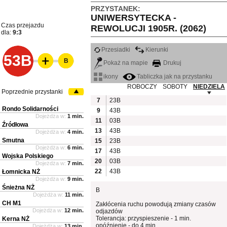
PRZYSTANEK:
UNIWERSYTECKA -
Czas przejazdu
REWOLUCJI 1905R. (2062)
dla:
9:3
Przesiadki
Kierunki
53B
B
Pokaż na mapie
Drukuj
ikony
Tabliczka jak na przystanku
ROBOCZY
SOBOTY
NIEDZIELA
Poprzednie przystanki
7
23B
Rondo Solidarności
9
43B
Dojeżdża w:
1 min.
11
03B
Źródłowa
13
43B
Dojeżdża w:
4 min.
Smutna
15
23B
Dojeżdża w:
6 min.
17
43B
Wojska Polskiego
20
03B
Dojeżdża w:
7 min.
22
43B
Łomnicka NŻ
Dojeżdża w:
9 min.
Śnieżna NŻ
B
Dojeżdża w:
11 min.
CH M1
Zakłócenia ruchu powodują zmiany czasów
Dojeżdża w:
12 min.
odjazdów
Tolerancja: przyspieszenie - 1 min.
Kerna NŻ
opóźnienie - do 4 min.
Dojeżdża w:
13 min.