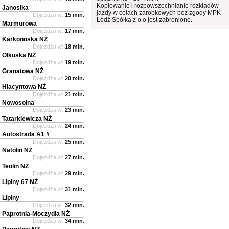
Kopiowanie i rozpowszechnianie rozkładów
Janosika
jazdy w celach zarobkowych bez zgody MPK
Dojeżdża w:
15 min.
Łódź Spółka z o.o jest zabronione.
Marmurowa
Dojeżdża w:
17 min.
Karkonoska NŻ
Dojeżdża w:
18 min.
Olkuska NŻ
Dojeżdża w:
19 min.
Granatowa NŻ
Dojeżdża w:
20 min.
Hiacyntowa NŻ
Dojeżdża w:
21 min.
Nowosolna
Dojeżdża w:
23 min.
Tatarkiewicza NŻ
Dojeżdża w:
24 min.
Autostrada A1 #
Dojeżdża w:
25 min.
Natolin NŻ
Dojeżdża w:
27 min.
Teolin NŻ
Dojeżdża w:
29 min.
Lipiny 67 NŻ
Dojeżdża w:
31 min.
Lipiny
Dojeżdża w:
32 min.
Paprotnia-Moczydła NŻ
Dojeżdża w:
34 min.