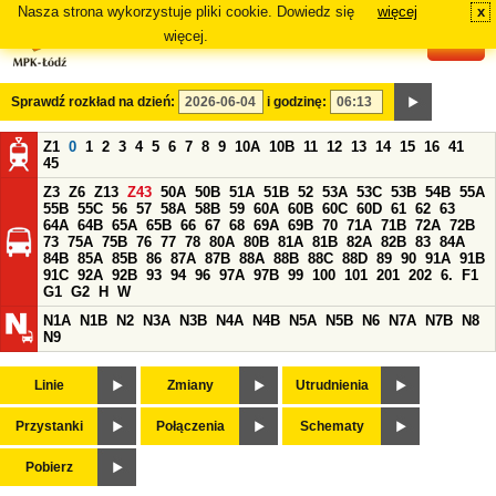
Nasza strona wykorzystuje pliki cookie. Dowiedz się
więcej
x
#
więcej.
Sprawdź rozkład na dzień:
i godzinę:
Z1
0
1
2
3
4
5
6
7
8
9
10A
10B
11
12
13
14
15
16
41
45
Z3
Z6
Z13
Z43
50A
50B
51A
51B
52
53A
53C
53B
54B
55A
55B
55C
56
57
58A
58B
59
60A
60B
60C
60D
61
62
63
64A
64B
65A
65B
66
67
68
69A
69B
70
71A
71B
72A
72B
73
75A
75B
76
77
78
80A
80B
81A
81B
82A
82B
83
84A
84B
85A
85B
86
87A
87B
88A
88B
88C
88D
89
90
91A
91B
91C
92A
92B
93
94
96
97A
97B
99
100
101
201
202
6.
F1
G1
G2
H
W
N1A
N1B
N2
N3A
N3B
N4A
N4B
N5A
N5B
N6
N7A
N7B
N8
N9
Linie
Zmiany
Utrudnienia
Przystanki
Połączenia
Schematy
Pobierz