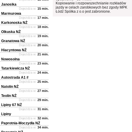
Kopiowanie i rozpowszechnianie rozkładów
Janosika
jazdy w celach zarobkowych bez zgody MPK
Dojeżdża w:
15 min.
Łódź Spółka z o.o jest zabronione.
Marmurowa
Dojeżdża w:
17 min.
Karkonoska NŻ
Dojeżdża w:
18 min.
Olkuska NŻ
Dojeżdża w:
19 min.
Granatowa NŻ
Dojeżdża w:
20 min.
Hiacyntowa NŻ
Dojeżdża w:
21 min.
Nowosolna
Dojeżdża w:
23 min.
Tatarkiewicza NŻ
Dojeżdża w:
24 min.
Autostrada A1 #
Dojeżdża w:
25 min.
Natolin NŻ
Dojeżdża w:
27 min.
Teolin NŻ
Dojeżdża w:
29 min.
Lipiny 67 NŻ
Dojeżdża w:
31 min.
Lipiny
Dojeżdża w:
32 min.
Paprotnia-Moczydła NŻ
Dojeżdża w:
34 min.