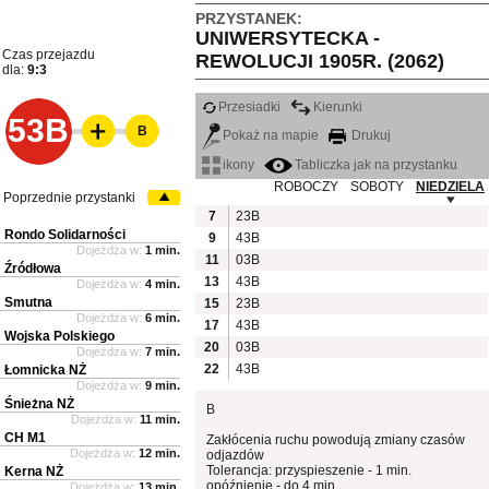
PRZYSTANEK:
UNIWERSYTECKA -
Czas przejazdu
REWOLUCJI 1905R. (2062)
dla:
9:3
Przesiadki
Kierunki
53B
B
Pokaż na mapie
Drukuj
ikony
Tabliczka jak na przystanku
ROBOCZY
SOBOTY
NIEDZIELA
Poprzednie przystanki
7
23B
Rondo Solidarności
9
43B
Dojeżdża w:
1 min.
11
03B
Źródłowa
13
43B
Dojeżdża w:
4 min.
Smutna
15
23B
Dojeżdża w:
6 min.
17
43B
Wojska Polskiego
20
03B
Dojeżdża w:
7 min.
22
43B
Łomnicka NŻ
Dojeżdża w:
9 min.
Śnieżna NŻ
B
Dojeżdża w:
11 min.
CH M1
Zakłócenia ruchu powodują zmiany czasów
Dojeżdża w:
12 min.
odjazdów
Tolerancja: przyspieszenie - 1 min.
Kerna NŻ
opóźnienie - do 4 min.
Dojeżdża w:
13 min.