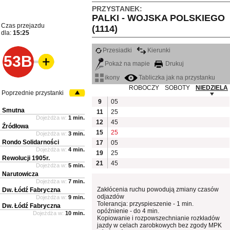
PRZYSTANEK:
PALKI - WOJSKA POLSKIEGO
Czas przejazdu
(1114)
dla:
15:25
Przesiadki
Kierunki
53B
Pokaż na mapie
Drukuj
ikony
Tabliczka jak na przystanku
ROBOCZY
SOBOTY
NIEDZIELA
Poprzednie przystanki
9
05
Smutna
11
25
Dojeżdża w:
1 min.
12
45
Źródłowa
15
25
Dojeżdża w:
3 min.
Rondo Solidarności
17
05
Dojeżdża w:
4 min.
19
25
Rewolucji 1905r.
21
45
Dojeżdża w:
5 min.
Narutowicza
Dojeżdża w:
7 min.
Zakłócenia ruchu powodują zmiany czasów
Dw. Łódź Fabryczna
odjazdów
Dojeżdża w:
9 min.
Tolerancja: przyspieszenie - 1 min.
Dw. Łódź Fabryczna
opóźnienie - do 4 min.
Dojeżdża w:
10 min.
Kopiowanie i rozpowszechnianie rozkładów
jazdy w celach zarobkowych bez zgody MPK