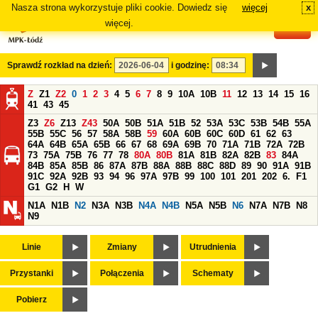
Nasza strona wykorzystuje pliki cookie. Dowiedz się
więcej
x
#
więcej.
Sprawdź rozkład na dzień:
i godzinę:
Z
Z1
Z2
0
1
2
3
4
5
6
7
8
9
10A
10B
11
12
13
14
15
16
41
43
45
Z3
Z6
Z13
Z43
50A
50B
51A
51B
52
53A
53C
53B
54B
55A
55B
55C
56
57
58A
58B
59
60A
60B
60C
60D
61
62
63
64A
64B
65A
65B
66
67
68
69A
69B
70
71A
71B
72A
72B
73
75A
75B
76
77
78
80A
80B
81A
81B
82A
82B
83
84A
84B
85A
85B
86
87A
87B
88A
88B
88C
88D
89
90
91A
91B
91C
92A
92B
93
94
96
97A
97B
99
100
101
201
202
6.
F1
G1
G2
H
W
N1A
N1B
N2
N3A
N3B
N4A
N4B
N5A
N5B
N6
N7A
N7B
N8
N9
Linie
Zmiany
Utrudnienia
Przystanki
Połączenia
Schematy
Pobierz