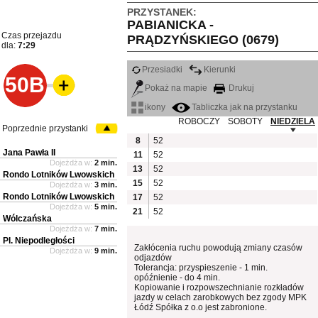
PRZYSTANEK:
PABIANICKA -
Czas przejazdu
PRĄDZYŃSKIEGO (0679)
dla:
7:29
Przesiadki
Kierunki
50B
Pokaż na mapie
Drukuj
ikony
Tabliczka jak na przystanku
ROBOCZY
SOBOTY
NIEDZIELA
Poprzednie przystanki
8
52
Jana Pawła II
11
52
Dojeżdża w:
2 min.
13
52
Rondo Lotników Lwowskich
15
52
Dojeżdża w:
3 min.
Rondo Lotników Lwowskich
17
52
Dojeżdża w:
5 min.
21
52
Wólczańska
Dojeżdża w:
7 min.
Pl. Niepodległości
Zakłócenia ruchu powodują zmiany czasów
Dojeżdża w:
9 min.
odjazdów
Tolerancja: przyspieszenie - 1 min.
opóźnienie - do 4 min.
Kopiowanie i rozpowszechnianie rozkładów
jazdy w celach zarobkowych bez zgody MPK
Łódź Spółka z o.o jest zabronione.