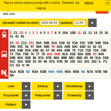
Nasza strona wykorzystuje pliki cookie. Dowiedz się
więcej
x
#
więcej.
Sprawdź rozkład na dzień:
i godzinę:
Z
Z1
Z2
0
1
2
3
4
5
6
7
8
9
10A
10B
11
12
13
14
15
16
41
43
45
Z3
Z6
Z13
Z43
50A
50B
51A
51B
52
53A
53C
53B
54B
55A
55B
55C
56
57
58A
58B
59
60A
60B
60C
60D
61
62
63
64A
64B
65A
65B
66
67
68
69A
69B
70
71A
71B
72A
72B
73
75A
75B
76
77
78
80A
80B
81A
81B
82A
82B
83
84A
84B
85A
85B
86
87A
87B
88A
88B
88C
88D
89
90
91A
91B
91C
92A
92B
93
94
96
97A
97B
99
100
101
201
202
6.
F1
G1
G2
H
W
N1A
N1B
N2
N3A
N3B
N4A
N4B
N5A
N5B
N6
N7A
N7B
N8
N9
Linie
Zmiany
Utrudnienia
Przystanki
Połączenia
Schematy
Pobierz