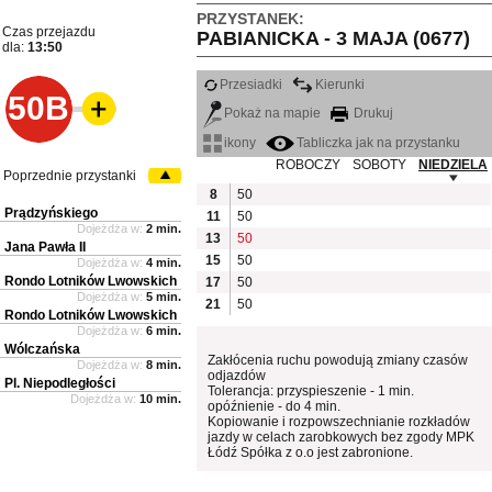
PRZYSTANEK:
Czas przejazdu
PABIANICKA - 3 MAJA (0677)
dla:
13:50
Przesiadki
Kierunki
50B
Pokaż na mapie
Drukuj
ikony
Tabliczka jak na przystanku
ROBOCZY
SOBOTY
NIEDZIELA
Poprzednie przystanki
8
50
Prądzyńskiego
11
50
Dojeżdża w:
2 min.
13
50
Jana Pawła II
15
50
Dojeżdża w:
4 min.
Rondo Lotników Lwowskich
17
50
Dojeżdża w:
5 min.
21
50
Rondo Lotników Lwowskich
Dojeżdża w:
6 min.
Wólczańska
Zakłócenia ruchu powodują zmiany czasów
Dojeżdża w:
8 min.
odjazdów
Pl. Niepodległości
Tolerancja: przyspieszenie - 1 min.
Dojeżdża w:
10 min.
opóźnienie - do 4 min.
Kopiowanie i rozpowszechnianie rozkładów
jazdy w celach zarobkowych bez zgody MPK
Łódź Spółka z o.o jest zabronione.