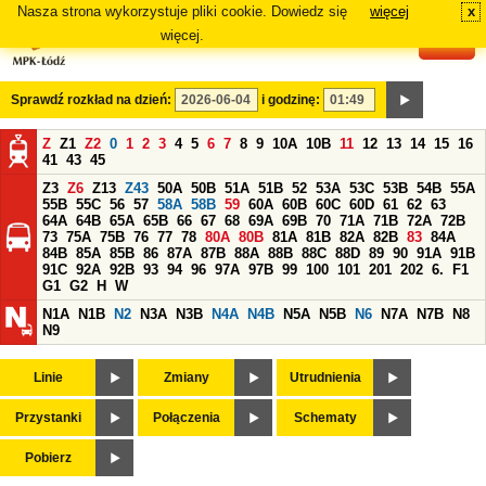
Nasza strona wykorzystuje pliki cookie. Dowiedz się
więcej
x
#
więcej.
Sprawdź rozkład na dzień:
i godzinę:
Z
Z1
Z2
0
1
2
3
4
5
6
7
8
9
10A
10B
11
12
13
14
15
16
41
43
45
Z3
Z6
Z13
Z43
50A
50B
51A
51B
52
53A
53C
53B
54B
55A
55B
55C
56
57
58A
58B
59
60A
60B
60C
60D
61
62
63
64A
64B
65A
65B
66
67
68
69A
69B
70
71A
71B
72A
72B
73
75A
75B
76
77
78
80A
80B
81A
81B
82A
82B
83
84A
84B
85A
85B
86
87A
87B
88A
88B
88C
88D
89
90
91A
91B
91C
92A
92B
93
94
96
97A
97B
99
100
101
201
202
6.
F1
G1
G2
H
W
N1A
N1B
N2
N3A
N3B
N4A
N4B
N5A
N5B
N6
N7A
N7B
N8
N9
Linie
Zmiany
Utrudnienia
Przystanki
Połączenia
Schematy
Pobierz