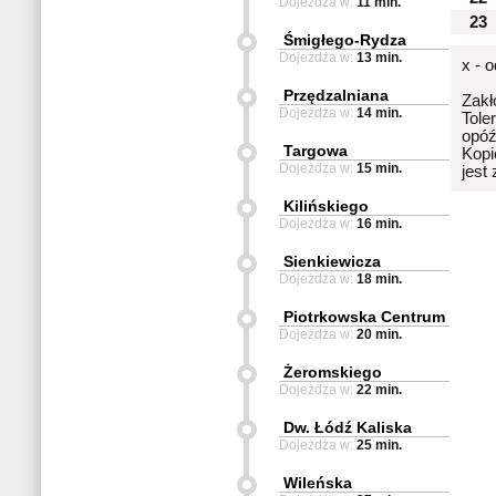
Dojeżdża w:
11 min.
23
Śmigłego-Rydza
Dojeżdża w:
13 min.
x - 
Przędzalniana
Zakł
Dojeżdża w:
14 min.
Tole
opóź
Targowa
Kopi
Dojeżdża w:
15 min.
jest
Kilińskiego
Dojeżdża w:
16 min.
Sienkiewicza
Dojeżdża w:
18 min.
Piotrkowska Centrum
Dojeżdża w:
20 min.
Żeromskiego
Dojeżdża w:
22 min.
Dw. Łódź Kaliska
Dojeżdża w:
25 min.
Wileńska