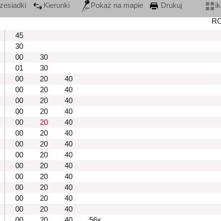
zesiadki
Kierunki
Pokaż na mapie
Drukuj
i
R
45
30
00
30
01
30
00
20
40
00
20
40
00
20
40
00
20
40
00
20
40
00
20
40
00
20
40
00
20
40
00
20
40
00
20
40
00
20
40
00
20
40
00
20
40
00
20
40
56x