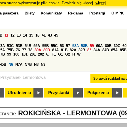
sza strona wykorzystuje pliki cookie. Dowiedz się więcej.
więcej
a pasażera
Bilety
Komunikaty
Reklama
Przetargi
O MPK
0B
11
12
13
14
15
16
41
43
45
53A
53C
53B
54B
55A
55B
55C
56
57
58A
58B
59
60A
60B
60C
60
75A
75B
76
77
78
80A
80B
81A
81B
82A
82B
83
84A
84B
85A
85B
97B
99
100
101
201
202
6.
F1
G1
G2
H
W
N5B
N6
N7A
N7B
N8
N9
Przystanek Lermontowa
Sprawdź rozkład na d
Utrudnienia
Przystanki
Połączenia
ROKICIŃSKA - LERMONTOWA (09
STANEK: