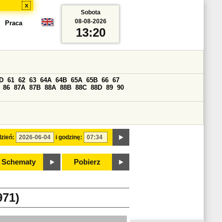
x
Sobota
08-08-2026
Praca
13:20
D
61
62
63
64A
64B
65A
65B
66
67
86
87A
87B
88A
88B
88C
88D
89
90
zień:
i godzinę:
Schematy
Pobierz
71)