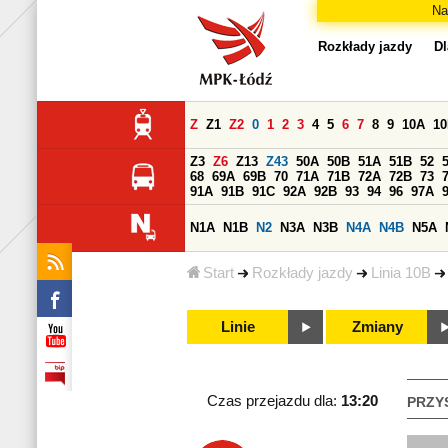
Na
Rozkłady jazdy
Dl
Z
Z1
Z2
0
1
2
3
4
5
6
7
8
9
10A
1
Z3
Z6
Z13
Z43
50A
50B
51A
51B
52
68
69A
69B
70
71A
71B
72A
72B
73
91A
91B
91C
92A
92B
93
94
96
97A
N1A
N1B
N2
N3A
N3B
N4A
N4B
N5A
Start
Rozkłady jazdy
Linia 10B
Linie
Zmiany
Czas przejazdu dla:
13:20
PRZY