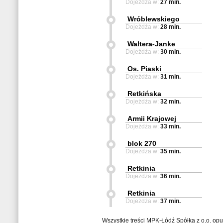
Dojeżdża w:
27 min.
Wróblewskiego
Dojeżdża w:
28 min.
Waltera-Janke
Dojeżdża w:
30 min.
Os. Piaski
Dojeżdża w:
31 min.
Retkińska
Dojeżdża w:
32 min.
Armii Krajowej
Dojeżdża w:
33 min.
blok 270
Dojeżdża w:
35 min.
Retkinia
Dojeżdża w:
36 min.
Retkinia
Dojeżdża w:
37 min.
Wszystkie treści MPK-Łódź Spółka z o.o. op