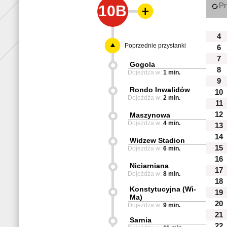
Pr
10B
4
Poprzednie przystanki
6
7
Gogola
8
Dojeżdża w:
1 min.
9
Rondo Inwalidów
10
Dojeżdża w:
2 min.
11
12
Maszynowa
Dojeżdża w:
4 min.
13
14
Widzew Stadion
15
Dojeżdża w:
6 min.
16
Niciarniana
17
Dojeżdża w:
8 min.
18
Konstytucyjna (Wi-
19
Ma)
20
Dojeżdża w:
9 min.
21
Sarnia
22