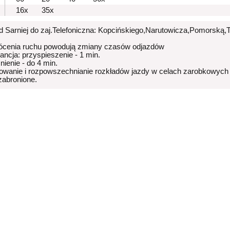
16x
35x
od Sarniej do zaj.Telefoniczna: Kopcińskiego,Narutowicza,Pomorską,T
ócenia ruchu powodują zmiany czasów odjazdów
rancja: przyspieszenie - 1 min.
nienie - do 4 min.
owanie i rozpowszechnianie rozkładów jazdy w celach zarobkowych
 zabronione.