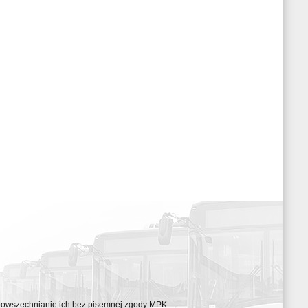
ozpowszechnianie ich bez pisemnej zgody MPK-