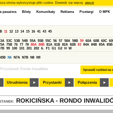
sza strona wykorzystuje pliki cookie. Dowiedz się więcej.
więcej
a pasażera
Bilety
Komunikaty
Reklama
Przetargi
O MPK
0B
11
12
13
14
15
16
41
43
45
53A
53C
53B
54B
55A
55B
55C
56
57
58A
58B
59
60A
60B
60C
60
75A
75B
76
77
78
80A
80B
81A
81B
82A
82B
83
84A
84B
85A
85B
97B
99
100
101
201
202
6.
F1
G1
G2
H
W
N5B
N6
N7A
N7B
N8
N9
Przystanek Rondo Inwalidów
Sprawdź rozkład na d
Utrudnienia
Przystanki
Połączenia
ROKICIŃSKA - RONDO INWALIDÓ
STANEK: