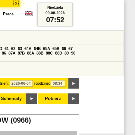
x
Niedziela
09-08-2026
Praca
07:52
D
61
62
63
64A
64B
65A
65B
66
67
86
87A
87B
88A
88B
88C
88D
89
90
zień:
i godzinę:
Schematy
Pobierz
W (0966)