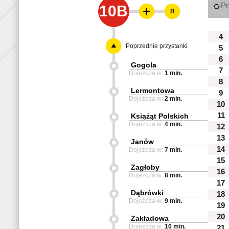
Pr
10B
B
4
Poprzednie przystanki
5
6
Gogola
7
Dojeżdża w:
1 min.
8
Lermontowa
9
Dojeżdża w:
2 min.
10
11
Książąt Polskich
Dojeżdża w:
4 min.
12
13
Janów
14
Dojeżdża w:
7 min.
15
Zagłoby
16
Dojeżdża w:
8 min.
17
Dąbrówki
18
Dojeżdża w:
9 min.
19
20
Zakładowa
Dojeżdża w:
10 min.
21