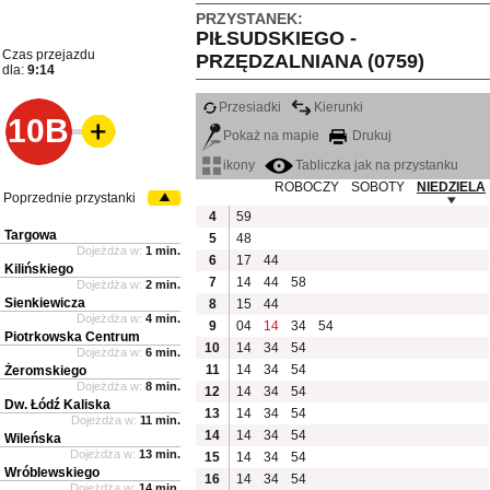
PRZYSTANEK:
PIŁSUDSKIEGO -
Czas przejazdu
PRZĘDZALNIANA (0759)
dla:
9:14
Przesiadki
Kierunki
10B
Pokaż na mapie
Drukuj
ikony
Tabliczka jak na przystanku
ROBOCZY
SOBOTY
NIEDZIELA
Poprzednie przystanki
4
59
Targowa
5
48
Dojeżdża w:
1 min.
6
17
44
Kilińskiego
7
14
44
58
Dojeżdża w:
2 min.
Sienkiewicza
8
15
44
Dojeżdża w:
4 min.
9
04
14
34
54
Piotrkowska Centrum
10
14
34
54
Dojeżdża w:
6 min.
11
14
34
54
Żeromskiego
Dojeżdża w:
8 min.
12
14
34
54
Dw. Łódź Kaliska
13
14
34
54
Dojeżdża w:
11 min.
14
14
34
54
Wileńska
Dojeżdża w:
13 min.
15
14
34
54
Wróblewskiego
16
14
34
54
Dojeżdża w:
14 min.