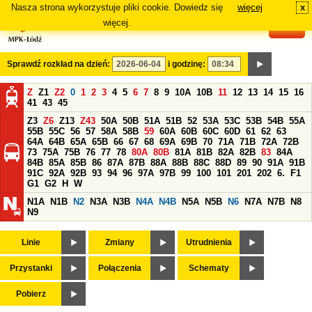
Nasza strona wykorzystuje pliki cookie. Dowiedz się
więcej
x
#
więcej.
Sprawdź rozkład na dzień:
i godzinę:
Z
Z1
Z2
0
1
2
3
4
5
6
7
8
9
10A
10B
11
12
13
14
15
16
41
43
45
Z3
Z6
Z13
Z43
50A
50B
51A
51B
52
53A
53C
53B
54B
55A
55B
55C
56
57
58A
58B
59
60A
60B
60C
60D
61
62
63
64A
64B
65A
65B
66
67
68
69A
69B
70
71A
71B
72A
72B
73
75A
75B
76
77
78
80A
80B
81A
81B
82A
82B
83
84A
84B
85A
85B
86
87A
87B
88A
88B
88C
88D
89
90
91A
91B
91C
92A
92B
93
94
96
97A
97B
99
100
101
201
202
6.
F1
G1
G2
H
W
N1A
N1B
N2
N3A
N3B
N4A
N4B
N5A
N5B
N6
N7A
N7B
N8
N9
Linie
Zmiany
Utrudnienia
Przystanki
Połączenia
Schematy
Pobierz