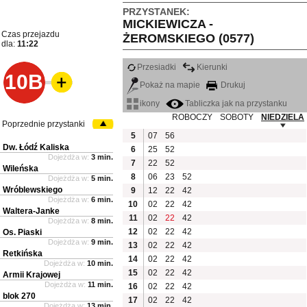
PRZYSTANEK:
MICKIEWICZA -
Czas przejazdu
ŻEROMSKIEGO (0577)
dla:
11:22
Przesiadki
Kierunki
10B
Pokaż na mapie
Drukuj
ikony
Tabliczka jak na przystanku
ROBOCZY
SOBOTY
NIEDZIELA
Poprzednie przystanki
5
07
56
Dw. Łódź Kaliska
6
25
52
Dojeżdża w:
3 min.
7
22
52
Wileńska
8
06
23
52
Dojeżdża w:
5 min.
Wróblewskiego
9
12
22
42
Dojeżdża w:
6 min.
10
02
22
42
Waltera-Janke
11
02
22
42
Dojeżdża w:
8 min.
12
02
22
42
Os. Piaski
Dojeżdża w:
9 min.
13
02
22
42
Retkińska
14
02
22
42
Dojeżdża w:
10 min.
15
02
22
42
Armii Krajowej
Dojeżdża w:
11 min.
16
02
22
42
blok 270
17
02
22
42
Dojeżdża w:
13 min.