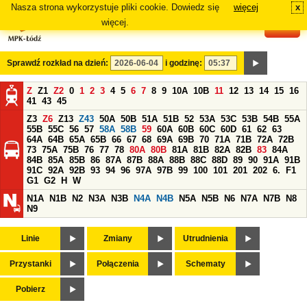
Nasza strona wykorzystuje pliki cookie. Dowiedz się
więcej
x
#
więcej.
Sprawdź rozkład na dzień:
i godzinę:
Z
Z1
Z2
0
1
2
3
4
5
6
7
8
9
10A
10B
11
12
13
14
15
16
41
43
45
Z3
Z6
Z13
Z43
50A
50B
51A
51B
52
53A
53C
53B
54B
55A
55B
55C
56
57
58A
58B
59
60A
60B
60C
60D
61
62
63
64A
64B
65A
65B
66
67
68
69A
69B
70
71A
71B
72A
72B
73
75A
75B
76
77
78
80A
80B
81A
81B
82A
82B
83
84A
84B
85A
85B
86
87A
87B
88A
88B
88C
88D
89
90
91A
91B
91C
92A
92B
93
94
96
97A
97B
99
100
101
201
202
6.
F1
G1
G2
H
W
N1A
N1B
N2
N3A
N3B
N4A
N4B
N5A
N5B
N6
N7A
N7B
N8
N9
Linie
Zmiany
Utrudnienia
Przystanki
Połączenia
Schematy
Pobierz