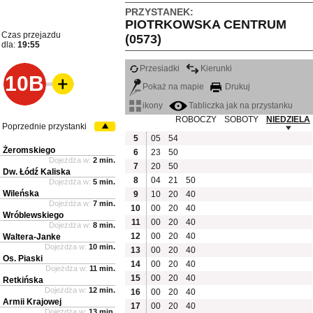
PRZYSTANEK:
PIOTRKOWSKA CENTRUM
Czas przejazdu
(0573)
dla:
19:55
Przesiadki
Kierunki
10B
Pokaż na mapie
Drukuj
ikony
Tabliczka jak na przystanku
ROBOCZY
SOBOTY
NIEDZIELA
Poprzednie przystanki
5
05
54
Żeromskiego
6
23
50
Dojeżdża w:
2 min.
7
20
50
Dw. Łódź Kaliska
8
04
21
50
Dojeżdża w:
5 min.
Wileńska
9
10
20
40
Dojeżdża w:
7 min.
10
00
20
40
Wróblewskiego
11
00
20
40
Dojeżdża w:
8 min.
12
00
20
40
Waltera-Janke
Dojeżdża w:
10 min.
13
00
20
40
Os. Piaski
14
00
20
40
Dojeżdża w:
11 min.
15
00
20
40
Retkińska
Dojeżdża w:
12 min.
16
00
20
40
Armii Krajowej
17
00
20
40
Dojeżdża w:
13 min.