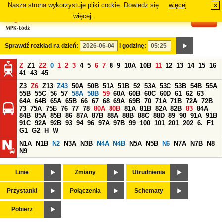
Nasza strona wykorzystuje pliki cookie. Dowiedz się
więcej
x
#
więcej.
Sprawdź rozkład na dzień:
i godzinę:
Z
Z1
Z2
0
1
2
3
4
5
6
7
8
9
10A
10B
11
12
13
14
15
16
41
43
45
Z3
Z6
Z13
Z43
50A
50B
51A
51B
52
53A
53C
53B
54B
55A
55B
55C
56
57
58A
58B
59
60A
60B
60C
60D
61
62
63
64A
64B
65A
65B
66
67
68
69A
69B
70
71A
71B
72A
72B
73
75A
75B
76
77
78
80A
80B
81A
81B
82A
82B
83
84A
84B
85A
85B
86
87A
87B
88A
88B
88C
88D
89
90
91A
91B
91C
92A
92B
93
94
96
97A
97B
99
100
101
201
202
6.
F1
G1
G2
H
W
N1A
N1B
N2
N3A
N3B
N4A
N4B
N5A
N5B
N6
N7A
N7B
N8
N9
Linie
Zmiany
Utrudnienia
Przystanki
Połączenia
Schematy
Pobierz