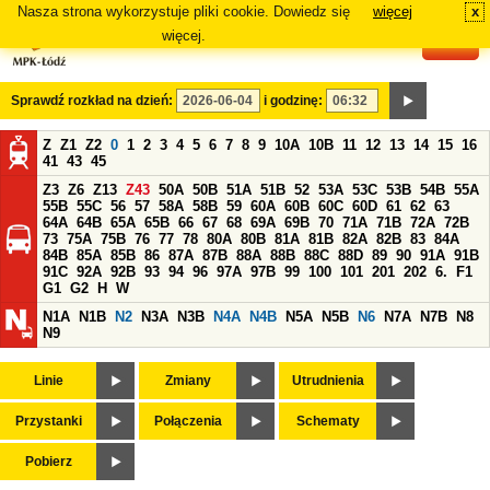
Nasza strona wykorzystuje pliki cookie. Dowiedz się
więcej
x
#
więcej.
Sprawdź rozkład na dzień:
i godzinę:
Z
Z1
Z2
0
1
2
3
4
5
6
7
8
9
10A
10B
11
12
13
14
15
16
41
43
45
Z3
Z6
Z13
Z43
50A
50B
51A
51B
52
53A
53C
53B
54B
55A
55B
55C
56
57
58A
58B
59
60A
60B
60C
60D
61
62
63
64A
64B
65A
65B
66
67
68
69A
69B
70
71A
71B
72A
72B
73
75A
75B
76
77
78
80A
80B
81A
81B
82A
82B
83
84A
84B
85A
85B
86
87A
87B
88A
88B
88C
88D
89
90
91A
91B
91C
92A
92B
93
94
96
97A
97B
99
100
101
201
202
6.
F1
G1
G2
H
W
N1A
N1B
N2
N3A
N3B
N4A
N4B
N5A
N5B
N6
N7A
N7B
N8
N9
Linie
Zmiany
Utrudnienia
Przystanki
Połączenia
Schematy
Pobierz