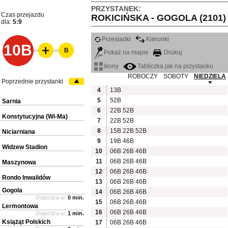
PRZYSTANEK:
Czas przejazdu
ROKICIŃSKA - GOGOLA (2101)
dla:
5:9
Przesiadki
Kierunki
10B
B
Pokaż na mapie
Drukuj
ikony
Tabliczka jak na przystanku
ROBOCZY
SOBOTY
NIEDZIELA
Poprzednie przystanki
4
13B
5
52B
Sarnia
6
22B
52B
Konstytucyjna (Wi-Ma)
7
22B
52B
8
15B
22B
52B
Niciarniana
9
19B
46B
Widzew Stadion
10
06B
26B
46B
11
06B
26B
46B
Maszynowa
12
06B
26B
46B
Rondo Inwalidów
13
06B
26B
46B
Gogola
14
06B
26B
46B
Dojeżdża w:
0 min.
15
06B
26B
46B
Lermontowa
16
06B
26B
46B
Dojeżdża w:
1 min.
Książąt Polskich
17
06B
26B
46B